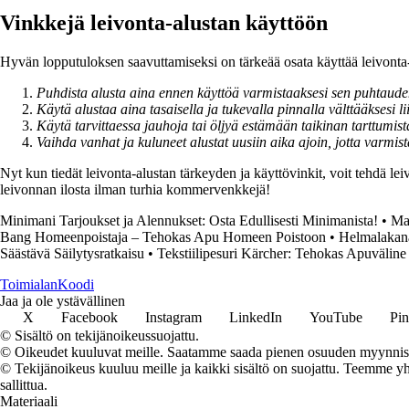
Vinkkejä leivonta-alustan käyttöön
Hyvän lopputuloksen saavuttamiseksi on tärkeää osata käyttää leivonta
Puhdista alusta aina ennen käyttöä varmistaaksesi sen puhtaude
Käytä alustaa aina tasaisella ja tukevalla pinnalla välttääksesi 
Käytä tarvittaessa jauhoja tai öljyä estämään taikinan tarttumist
Vaihda vanhat ja kuluneet alustat uusiin aika ajoin, jotta varmist
Nyt kun tiedät leivonta-alustan tärkeyden ja käyttövinkit, voit tehdä l
leivonnan ilosta ilman turhia kommervenkkejä!
Minimani Tarjoukset ja Alennukset: Osta Edullisesti Minimanista!
•
Mar
Bang Homeenpoistaja – Tehokas Apu Homeen Poistoon
•
Helmalakana
Säästävä Säilytysratkaisu
•
Tekstiilipesuri Kärcher: Tehokas Apuväline
Toimialan
Koodi
Jaa ja ole ystävällinen
X
Facebook
Instagram
LinkedIn
YouTube
Pin
© Sisältö on tekijänoikeussuojattu.
© Oikeudet kuuluvat meille. Saatamme saada pienen osuuden myynnistä,
© Tekijänoikeus kuuluu meille ja kaikki sisältö on suojattu. Teemme yht
sallittua.
Materiaali