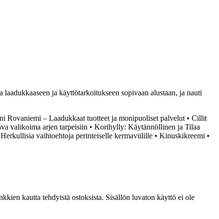
aa laadukkaaseen ja käyttötarkoitukseen sopivaan alustaan, ja nauti
i Rovaniemi – Laadukkaat tuotteet ja monipuoliset palvelut
•
Cillit
a valikoima arjen tarpeisiin
•
Korihylly: Käytännöllinen ja Tilaa
erkullisia vaihtoehtoja perinteiselle kermaviilille
•
Kinuskikreemi
•
kien kautta tehdyistä ostoksista. Sisällön luvaton käyttö ei ole