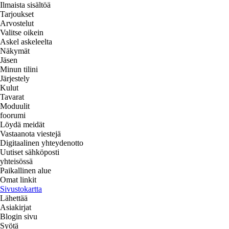
Ilmaista sisältöä
Tarjoukset
Arvostelut
Valitse oikein
Askel askeleelta
Näkymät
Jäsen
Minun tilini
Järjestely
Kulut
Tavarat
Moduulit
foorumi
Löydä meidät
Vastaanota viestejä
Digitaalinen yhteydenotto
Uutiset sähköposti
yhteisössä
Paikallinen alue
Omat linkit
Sivustokartta
Lähettää
Asiakirjat
Blogin sivu
Syötä