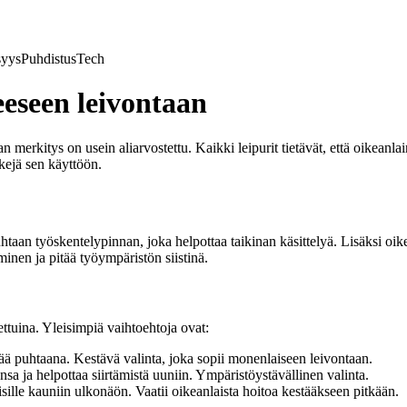
syys
Puhdistus
Tech
eeseen leivontaan
n merkitys on usein aliarvostettu. Kaikki leipurit tietävät, että oikeanl
kkejä sen käyttöön.
uhtaan työskentelypinnan, joka helpottaa taikinan käsittelyä. Lisäksi oik
inen ja pitää työympäristön siistinä.
ettuina. Yleisimpiä vaihtoehtoja ovat:
tää puhtaana. Kestävä valinta, joka sopii monenlaiseen leivontaan.
sa ja helpottaa siirtämistä uuniin. Ympäristöystävällinen valinta.
isille kauniin ulkonäön. Vaatii oikeanlaista hoitoa kestääkseen pitkään.