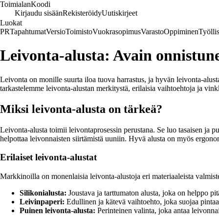
Toimialan
Koodi
Kirjaudu sisään
Rekisteröidy
Uutiskirjeet
Luokat
PR
Tapahtumat
Versio
Toimisto
Vuokrasopimus
Varasto
Oppiminen
Työlli
Leivonta-alusta: Avain onnistun
Leivonta on monille suurta iloa tuova harrastus, ja hyvän leivonta-alusta
tarkastelemme leivonta-alustan merkitystä, erilaisia vaihtoehtoja ja vin
Miksi leivonta-alusta on tärkeä?
Leivonta-alusta toimii leivontaprosessin perustana. Se luo tasaisen ja p
helpottaa leivonnaisten siirtämistä uuniin. Hyvä alusta on myös ergonom
Erilaiset leivonta-alustat
Markkinoilla on monenlaisia leivonta-alustoja eri materiaaleista valmist
Silikonialusta:
Joustava ja tarttumaton alusta, joka on helppo pi
Leivinpaperi:
Edullinen ja kätevä vaihtoehto, joka suojaa pintaan
Puinen leivonta-alusta:
Perinteinen valinta, joka antaa leivonna