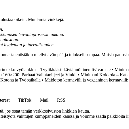
-alustaa oikein. Muutamia vinkkejä:
n.
liikkumisen leivontaprosessin aikana.
a alustaan.
at hygienian ja turvallisuuden.
eivonnasta entistäkin miellyttävämpää ja tuloksellisempaa. Muista panost
imekko vyölaukku – Tyylikkäästi käytännöllinen lisävaruste
•
Miniman
 160×200: Parhaat Valintaohjeet ja Vinkit
•
Minimani Kokkola – Kattav
 Kotona ja Työpaikalla
•
Maidoton kermaviili ja vegaaninen kermaviili: H
terest
TikTok
Mail
RSS
 jos ostat tämän verkkosivuston linkkien kautta.
eistyötä valittujen kumppaneiden kanssa ja voimme saada palkkioita link