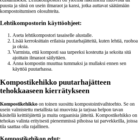
puusta ja siinä on usein ilmaraot ja kansi, jotka auttavat säätämään
kompostoitumisen olosuhteita.
Lehtikompostorin käyttöohjeet:
Aseta lehtikompostori tasaiselle alustalle.
Lisää kerroksittain erilaisia puutarhajätteitä, kuten lehtiä, ruohoa
ja oksia.
Varmista, että komposti saa tarpeeksi kosteutta ja sekoita sitä
ajoittain ilmaraot säilyttäen.
Anna kompostin muuttua tummaksi ja mullaksi ennen sen
käyttöä puutarhassa.
Kompostikehikko puutarhajätteen
tehokkaaseen kierrätykseen
Kompostikehikko
on toinen suosittu kompostointivaihtoehto. Se on
usein valmistettu metallista tai muovista ja tarjoaa helpon tavan
käsitellä keittiöjätettä ja muita orgaanisia jätteitä. Kompostikehikko on
tehokas valinta erityisesti pienemmissä pihoissa tai parvekkeilla, joissa
tila saattaa olla rajallinen.
Kompostikehikon edut: