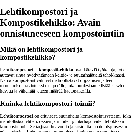
Lehtikompostori ja
Kompostikehikko: Avain
onnistuneeseen kompostointiin
Mikä on lehtikompostori ja
kompostikehikko?
Lehtikompostori
ja
kompostikehikko
ovat käteviä työkaluja, jotka
auttavat sinua hyödyntämään keittiö- ja puutarhajätteitä tehokkaasti.
Nämä kompostointivälineet mahdollistavat orgaanisen jätteen
muuttamisen ravinteiksi maaperälle, joka puolestaan edistää kasvien
kasvua ja vähentää jätteen määrää kaatopaikoilla.
Kuinka lehtikompostori toimii?
Lehtikompostori
on erityisesti suunniteltu kompostointisysteemi, joka
mahdollistaa lehtien, oksien ja muiden puutarhajätteiden tehokkaan
kompostoinnin. Se tarjoaa ilmavuutta ja kosteutta maatumisprosessin
edistämiseksi. Lehtikompostori on yleensä rakennettu muovista tai