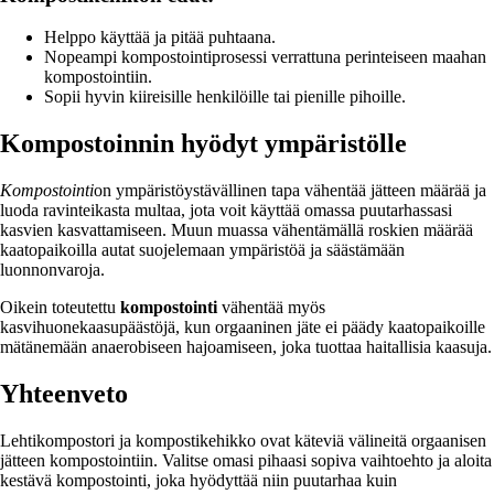
Helppo käyttää ja pitää puhtaana.
Nopeampi kompostointiprosessi verrattuna perinteiseen maahan
kompostointiin.
Sopii hyvin kiireisille henkilöille tai pienille pihoille.
Kompostoinnin hyödyt ympäristölle
Kompostointi
on ympäristöystävällinen tapa vähentää jätteen määrää ja
luoda ravinteikasta multaa, jota voit käyttää omassa puutarhassasi
kasvien kasvattamiseen. Muun muassa vähentämällä roskien määrää
kaatopaikoilla autat suojelemaan ympäristöä ja säästämään
luonnonvaroja.
Oikein toteutettu
kompostointi
vähentää myös
kasvihuonekaasupäästöjä, kun orgaaninen jäte ei päädy kaatopaikoille
mätänemään anaerobiseen hajoamiseen, joka tuottaa haitallisia kaasuja.
Yhteenveto
Lehtikompostori ja kompostikehikko ovat käteviä välineitä orgaanisen
jätteen kompostointiin. Valitse omasi pihaasi sopiva vaihtoehto ja aloita
kestävä kompostointi, joka hyödyttää niin puutarhaa kuin