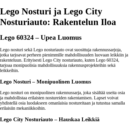
Lego Nosturi ja Lego City
Nosturiauto: Rakentelun Iloa
Lego 60324 – Upea Luomus
Lego nosturi sekä Lego nosturiauto ovat suosittuja rakennussarjoja,
jotka tarjoavat perheen pienimmille mahdollisuuden luovaan leikkiin ja
rakenteluun. Erityisesti Lego City nosturiauto, kuten Lego 60324,
tarjoaa monipuolisia mahdollisuuksia rakennusprojekteihin sekä
leikkeihin.
Lego Nosturi – Monipuolinen Luomus
Lego nosturi on monipuolinen rakennussarja, joka sisältää useita osia
ja mahdollistaa erilaisten nostureiden rakentamisen. Lapset voivat
yhdistellä osia luodakseen omanlaisia nostureitaan ja tutustua samalla
erilaisiin mekaniikkoihin.
Lego City Nosturiauto – Hauskaa Leikkiä