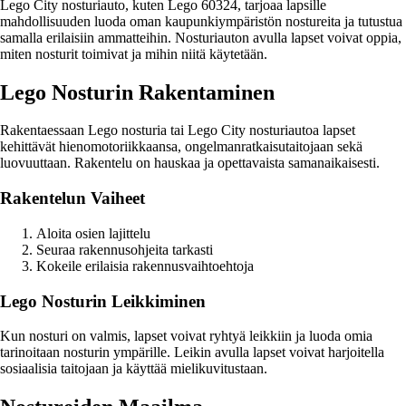
Lego City nosturiauto, kuten Lego 60324, tarjoaa lapsille
mahdollisuuden luoda oman kaupunkiympäristön nostureita ja tutustua
samalla erilaisiin ammatteihin. Nosturiauton avulla lapset voivat oppia,
miten nosturit toimivat ja mihin niitä käytetään.
Lego Nosturin Rakentaminen
Rakentaessaan Lego nosturia tai Lego City nosturiautoa lapset
kehittävät hienomotoriikkaansa, ongelmanratkaisutaitojaan sekä
luovuuttaan. Rakentelu on hauskaa ja opettavaista samanaikaisesti.
Rakentelun Vaiheet
Aloita osien lajittelu
Seuraa rakennusohjeita tarkasti
Kokeile erilaisia rakennusvaihtoehtoja
Lego Nosturin Leikkiminen
Kun nosturi on valmis, lapset voivat ryhtyä leikkiin ja luoda omia
tarinoitaan nosturin ympärille. Leikin avulla lapset voivat harjoitella
sosiaalisia taitojaan ja käyttää mielikuvitustaan.