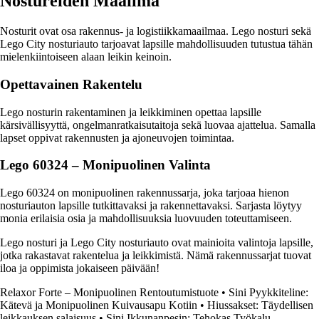
Nostureiden Maailma
Nosturit ovat osa rakennus- ja logistiikkamaailmaa. Lego nosturi sekä
Lego City nosturiauto tarjoavat lapsille mahdollisuuden tutustua tähän
mielenkiintoiseen alaan leikin keinoin.
Opettavainen Rakentelu
Lego nosturin rakentaminen ja leikkiminen opettaa lapsille
kärsivällisyyttä, ongelmanratkaisutaitoja sekä luovaa ajattelua. Samalla
lapset oppivat rakennusten ja ajoneuvojen toimintaa.
Lego 60324 – Monipuolinen Valinta
Lego 60324 on monipuolinen rakennussarja, joka tarjoaa hienon
nosturiauton lapsille tutkittavaksi ja rakennettavaksi. Sarjasta löytyy
monia erilaisia osia ja mahdollisuuksia luovuuden toteuttamiseen.
Lego nosturi ja Lego City nosturiauto ovat mainioita valintoja lapsille,
jotka rakastavat rakentelua ja leikkimistä. Nämä rakennussarjat tuovat
iloa ja oppimista jokaiseen päivään!
Relaxor Forte – Monipuolinen Rentoutumistuote
•
Sini Pyykkiteline:
Kätevä ja Monipuolinen Kuivausapu Kotiin
•
Hiussakset: Täydellisen
leikkauksen salaisuus
•
Sini Ikkunanpesin: Tehokas Työkalu