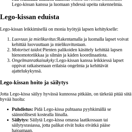
Lego-kissan kanssa ja luomaan yhdessä upeita rakennelmia.
Lego-kissan eduista
Lego-kissan leikkimisellä on monia hyötyjä lapsen kehitykselle:
Luovuus ja mielikuvitus:
Rakentamalla ja luomalla lapset voivat
kehittää luovuuttaan ja mielikuvitustaan.
Motoriset taidot:
Pienten palikoiden käsittely kehittää lapsen
hienomotoriikkaa ja silmän ja käden koordinaatiota.
Ongelmanratkaisukyky:
Lego-kissan kanssa leikkiessä lapset
oppivat ratkaisemaan erilaisia ongelmia ja kehittävät
ajattelukykynsä.
Lego-kissan hoito ja säilytys
Jotta Lego-kissa säilyy hyvässä kunnossa pitkään, on tärkeää pitää siitä
hyvää huolta:
Puhdistus:
Pidä Lego-kissa puhtaana pyyhkimällä se
säännöllisesti kostealla liinalla.
Säilytys:
Säilytä Lego-kissa omassa laatikossaan tai
säilytysrasiassa, jotta palikat eivät huku eivätkä pääse
hajoamaan.