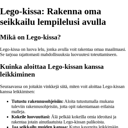
Lego-kissa: Rakenna oma
seikkailu lempilelusi avulla
Mikä on Lego-kissa?
Lego-kissa on luova lelu, jonka avulla voit rakentaa omaa maailmaasi.
Se tarjoaa rajattomasti mahdollisuuksia luovuutesi toteuttamiseen.
Kuinka aloittaa Lego-kissan kanssa
leikkiminen
Seuraavassa on joitakin vinkkejä siitä, miten voit aloittaa Lego-kissan
kanssa leikkimisen:
Tutustu rakennusohjeisiin:
Aloita tutustumalla mukana
tuleviin rakennusohjeisiin, jotta opit rakentamaan erilaisia
malleja.
Kokeile luovuuttasi:
Älä pelkää kokeilla omia ideoitasi ja
rakentaa jotain ainutlaatuista Lego-kissan palikoista.
Jaa seikkailu muiden kanssa:
Kutsu kavereita leikkimään