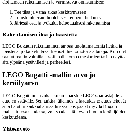
aloittamaan rakentamisen ja varmistavat onnistumisen:
Tee tilaa ja varaa aikaa keskittymiseen
Tutustu ohjeisiin huolellisesti ennen aloittamista
Järjestä osat ja työkalut helpottaaksesi rakentamista
Rakentamisen iloa ja haastetta
LEGO Bugattin rakentaminen tarjoaa unohtumattomia hetkiä ja
haasteita, jotka kehittävät hienosti hienomotorisia taitoja. Kun olet
saanut mallin valmiiksi, voit ihailla omaa mestariteostasi ja näyttää
sitä ylpeänä ystävillesi ja perheellesi.
LEGO Bugatti -mallin arvo ja
keräilyarvo
LEGO Bugatti on arvokas kokoelmaesine LEGO-harrastajille ja
autojen ystäville. Sen tarkka jäljennös ja laadukas toteutus tekevät
siitä halutun kaikkialla maailmassa. Jos päätät myydä Bugatti -
mallisi tulevaisuudessa, voit saada siitä hyvän hinnan keräilijöiden
keskuudessa.
Yhteenveto