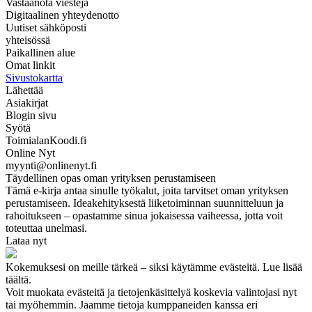
Vastaanota viestejä
Digitaalinen yhteydenotto
Uutiset sähköposti
yhteisössä
Paikallinen alue
Omat linkit
Sivustokartta
Lähettää
Asiakirjat
Blogin sivu
Syötä
ToimialanKoodi.fi
Online Nyt
myynti@onlinenyt.fi
Täydellinen opas oman yrityksen perustamiseen
Tämä e-kirja antaa sinulle työkalut, joita tarvitset oman yrityksen
perustamiseen. Ideakehityksestä liiketoiminnan suunnitteluun ja
rahoitukseen – opastamme sinua jokaisessa vaiheessa, jotta voit
toteuttaa unelmasi.
Lataa nyt
Kokemuksesi on meille tärkeä – siksi käytämme evästeitä. Lue lisää
täältä.
Voit muokata evästeitä ja tietojenkäsittelyä koskevia valintojasi nyt
tai myöhemmin. Jaamme tietoja kumppaneiden kanssa eri