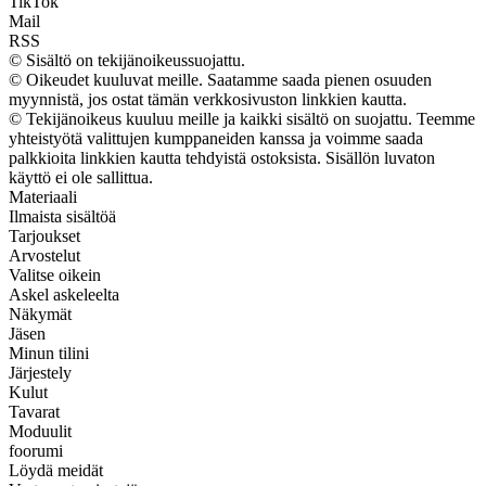
TikTok
Mail
RSS
© Sisältö on tekijänoikeussuojattu.
© Oikeudet kuuluvat meille. Saatamme saada pienen osuuden
myynnistä, jos ostat tämän verkkosivuston linkkien kautta.
© Tekijänoikeus kuuluu meille ja kaikki sisältö on suojattu. Teemme
yhteistyötä valittujen kumppaneiden kanssa ja voimme saada
palkkioita linkkien kautta tehdyistä ostoksista. Sisällön luvaton
käyttö ei ole sallittua.
Materiaali
Ilmaista sisältöä
Tarjoukset
Arvostelut
Valitse oikein
Askel askeleelta
Näkymät
Jäsen
Minun tilini
Järjestely
Kulut
Tavarat
Moduulit
foorumi
Löydä meidät