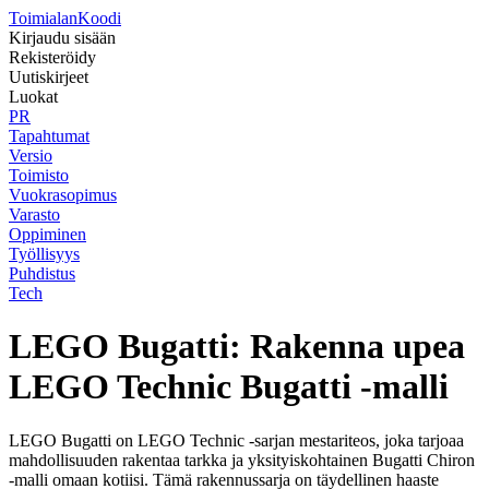
Toimialan
Koodi
Kirjaudu sisään
Rekisteröidy
Uutiskirjeet
Luokat
PR
Tapahtumat
Versio
Toimisto
Vuokrasopimus
Varasto
Oppiminen
Työllisyys
Puhdistus
Tech
LEGO Bugatti: Rakenna upea
LEGO Technic Bugatti -malli
LEGO Bugatti on LEGO Technic -sarjan mestariteos, joka tarjoaa
mahdollisuuden rakentaa tarkka ja yksityiskohtainen Bugatti Chiron
-malli omaan kotiisi. Tämä rakennussarja on täydellinen haaste