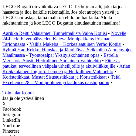
LEGO Bugatti on vaikuttava LEGO Technic -malli, joka tarjoaa
haastetta ja iloa kaikille rakentajille. Jos olet autojen ystävä ja
LEGO-harrastaja, tämä malli on ehdoton hankinta. Aloita
rakentaminen ja koe LEGO Bugattin ainutlaatuinen maailma!
Aarikka Reitti Valaisimet: Tunnelmallista Valoa Kotiisi
•
Novelle
24-Pack: Kivennäisveden Kätevä Monipakkaus Prisman
Tarjonnassa
•
Vallila Makeba – Korkealaatuinen Verho Kotiisi
•
Ryhmä Hau Rekku: Hauskaa ja Jännittävää Seikkailua Ajoneuvojen
Maailmassa
•
Työntösalpa: Yksityiskohtainen opas
•
Estrella
Merisuola Sipsit: Herkullinen Suolainen Vaihtoehto
•
Fitness-
patukat: terveellinen välipala urheilijoille ja aktiiviliikkujille
•
Arlan
Kreikkalainen Jogurtti: Lempeä ja Herkullinen Vaihtoehto
•
Koristetikkaat, Mustat Sisustustikkaat ja Koristetikkaat
•
Tefal
Excellence 28 – Monipuolinen ja laadukas paistinpannu
•
Toimialan
Koodi
Jaa ja ole ystävällinen
X
Facebook
Instagram
LinkedIn
YouTube
Pinterest