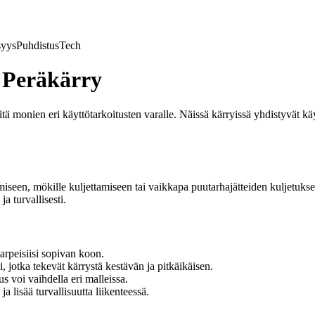
syys
Puhdistus
Tech
 Peräkärry
ä monien eri käyttötarkoitusten varalle. Näissä kärryissä yhdistyvät kä
een, mökille kuljettamiseen tai vaikkapa puutarhajätteiden kuljetukseen.
a turvallisesti.
arpeisiisi sopivan koon.
i, jotka tekevät kärrystä kestävän ja pitkäikäisen.
s voi vaihdella eri malleissa.
a lisää turvallisuutta liikenteessä.