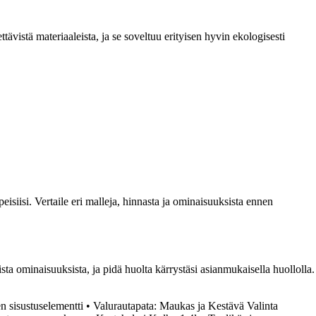
tävistä materiaaleista, ja se soveltuu erityisen hyvin ekologisesti
eisiisi. Vertaile eri malleja, hinnasta ja ominaisuuksista ennen
ista ominaisuuksista, ja pidä huolta kärrystäsi asianmukaisella huollolla.
n sisustuselementti
•
Valurautapata: Maukas ja Kestävä Valinta