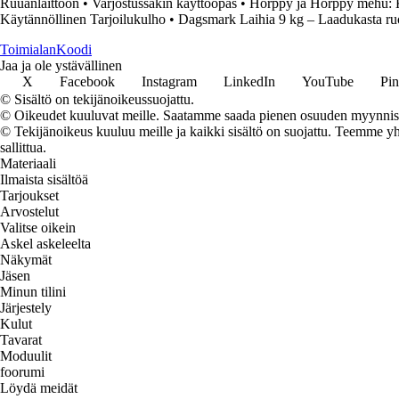
Ruuanlaittoon
•
Varjostussäkin käyttöopas
•
Hörppy ja Hörppy mehu: Ka
Käytännöllinen Tarjoilukulho
•
Dagsmark Laihia 9 kg – Laadukasta ru
Toimialan
Koodi
Jaa ja ole ystävällinen
X
Facebook
Instagram
LinkedIn
YouTube
Pin
© Sisältö on tekijänoikeussuojattu.
© Oikeudet kuuluvat meille. Saatamme saada pienen osuuden myynnistä,
© Tekijänoikeus kuuluu meille ja kaikki sisältö on suojattu. Teemme yht
sallittua.
Materiaali
Ilmaista sisältöä
Tarjoukset
Arvostelut
Valitse oikein
Askel askeleelta
Näkymät
Jäsen
Minun tilini
Järjestely
Kulut
Tavarat
Moduulit
foorumi
Löydä meidät