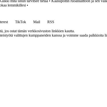
ikki mitä sinun tarvitsee tietää
•
Kaasupoltin ruoanlaittoon ja sen va
okaa lemmikillesi
•
terest
TikTok
Mail
RSS
 jos ostat tämän verkkosivuston linkkien kautta.
eistyötä valittujen kumppaneiden kanssa ja voimme saada palkkioita link