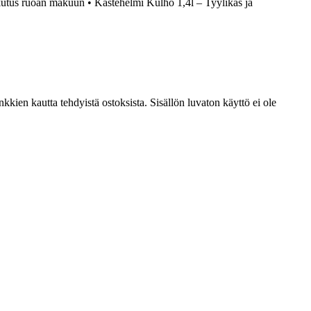
ikutus ruoan makuun
•
Kastehelmi Kulho 1,4l – Tyylikäs ja
kien kautta tehdyistä ostoksista. Sisällön luvaton käyttö ei ole