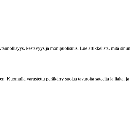
ytännöllisyys, kestävyys ja monipuolisuus. Lue artikkelista, mitä sinun
 Kuomulla varustettu peräkärry suojaa tavaroita sateelta ja lialta, ja