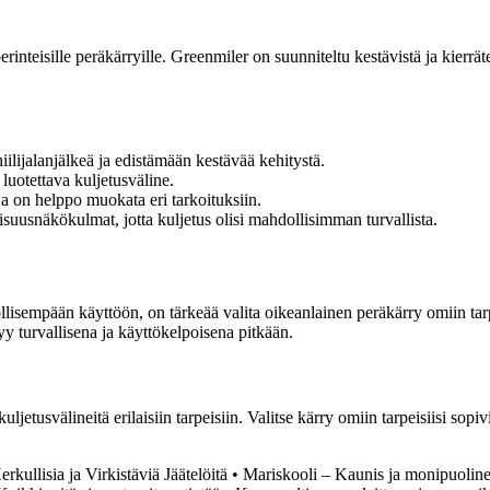
teisille peräkärryille. Greenmiler on suunniteltu kestävistä ja kierrätet
lijalanjälkeä ja edistämään kestävää kehitystä.
luotettava kuljetusväline.
 ja on helppo muokata eri tarkoituksiin.
uusnäkökulmat, jotta kuljetus olisi mahdollisimman turvallista.
öllisempään käyttöön, on tärkeää valita oikeanlainen peräkärry omiin tarp
yy turvallisena ja käyttökelpoisena pitkään.
tusvälineitä erilaisiin tarpeisiin. Valitse kärry omiin tarpeisiisi sopiv
rkullisia ja Virkistäviä Jäätelöitä
•
Mariskooli – Kaunis ja monipuoline