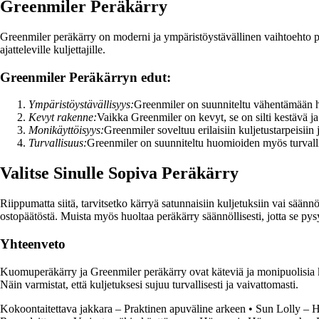
Greenmiler Peräkärry
Greenmiler peräkärry on moderni ja ympäristöystävällinen vaihtoehto perin
ajatteleville kuljettajille.
Greenmiler Peräkärryn edut:
Ympäristöystävällisyys:
Greenmiler on suunniteltu vähentämään hii
Kevyt rakenne:
Vaikka Greenmiler on kevyt, se on silti kestävä ja 
Monikäyttöisyys:
Greenmiler soveltuu erilaisiin kuljetustarpeisiin
Turvallisuus:
Greenmiler on suunniteltu huomioiden myös turvallis
Valitse Sinulle Sopiva Peräkärry
Riippumatta siitä, tarvitsetko kärryä satunnaisiin kuljetuksiin vai säänn
ostopäätöstä. Muista myös huoltaa peräkärry säännöllisesti, jotta se pys
Yhteenveto
Kuomuperäkärry ja Greenmiler peräkärry ovat käteviä ja monipuolisia kulje
Näin varmistat, että kuljetuksesi sujuu turvallisesti ja vaivattomasti.
Kokoontaitettava jakkara – Praktinen apuväline arkeen
•
Sun Lolly – He