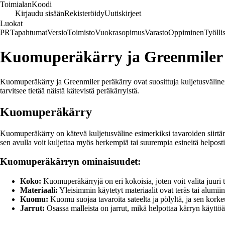
Toimialan
Koodi
Kirjaudu sisään
Rekisteröidy
Uutiskirjeet
Luokat
PR
Tapahtumat
Versio
Toimisto
Vuokrasopimus
Varasto
Oppiminen
Työlli
Kuomuperäkärry ja Greenmiler
Kuomuperäkärry ja Greenmiler peräkärry ovat suosittuja kuljetusvälineit
tarvitsee tietää näistä kätevistä peräkärryistä.
Kuomuperäkärry
Kuomuperäkärry on kätevä kuljetusväline esimerkiksi tavaroiden siirtämis
sen avulla voit kuljettaa myös herkempiä tai suurempia esineitä helposti j
Kuomuperäkärryn ominaisuudet:
Koko:
Kuomuperäkärryjä on eri kokoisia, joten voit valita juuri t
Materiaali:
Yleisimmin käytetyt materiaalit ovat teräs tai alumiin
Kuomu:
Kuomu suojaa tavaroita sateelta ja pölyltä, ja sen korkeu
Jarrut:
Osassa malleista on jarrut, mikä helpottaa kärryn käyttöä j