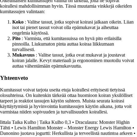
Oikeanlaisten kumitassujen valinta on tärkeää, jotta ne sopivat
koirallesi mahdollisimman hyvin. Tässä muutamia vinkkejä oikeiden
kumitassujen valintaan:
Koko
: Valitse tassut, jotka sopivat koirasi jalkaan oikein. Liian
isot tai pienet tassut voivat olla epämukavat ja aiheuttaa
ongelmia käytössä.
Pito
: Varmista, että kumitassuissa on hyvä pito erilaisilla
pinnoilla. Liukumaton pinta auttaa koiraa liikkumaan
turvallisesti.
Mukavuus
: Valitse tassut, jotka ovat mukavat ja joustavat
koiran jalalle. Kevyt materiaali ja ergonominen muotoilu voivat
auttaa vähentämään epämukavuutta.
Yhteenveto
Kumitassut voivat tarjota useita etuja koirallesi erityisesti tietyissä
olosuhteissa. On kuitenkin tärkeää ottaa huomioon koiran yksilölliset
tarpeet ja reaktiot tassujen käytön suhteen. Muista seurata koirasi
käyttäytymistä ja hyvinvointia kumitassujen käytön aikana, jotta voit
varmistaa niiden sopivuuden ja turvallisuuden koirallesi.
Iittala Taika Kulho | Taika Kulho 0,3
•
Draculaura: Monster Highin
Tähti
•
Lewis Hamilton Monster – Monster Energy Lewis Hamilton
•
Danonino juotava jogurtti: Herkullista ja terveellistä nautintoa arkeen
•