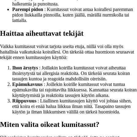
halkeamia ja punoitusta.
Parempi pidon
: Kumitassut voivat antaa koirallesi paremman
pidon liukkailla pinnoilla, kuten jäällä, märällä nurmikolla tai
lattialla.
Haittaa aiheuttavat tekijät
Vaikka kumitassut voivat tarjota useita etuja, niillä voi olla myös
haitallisia vaikutuksia koirallesi. On tärkeää ottaa huomioon seuraavat
tekijät ennen kumitassujen käyttöä:
Ihon ärsytys
: Joillakin koirilla kumitassut voivat aiheuttaa
ihoärsytystä tai allergisia reaktioita. On tärkeää seurata koiran
tassujen kuntoa ja reagoida mahdollisiin oireisiin.
Epämukavuus
: Joillekin koirille kumitassut voivat tuntua
epämukavilta tai rajoittavilta liikkuessa. Kannattaa seurata koiran
käyttäytymistä ja reaktioita tassujen käytön aikana.
Riippuvuus
: Liiallinen kumitassujen käyttö voi johtaa siihen,
että koira ei enää halua liikkua ilman niitä. Tasapaino tassujen
käytön ja ilman liikkumisen välillä on tärkeä huomioida.
Miten valita oikeat kumitassut?