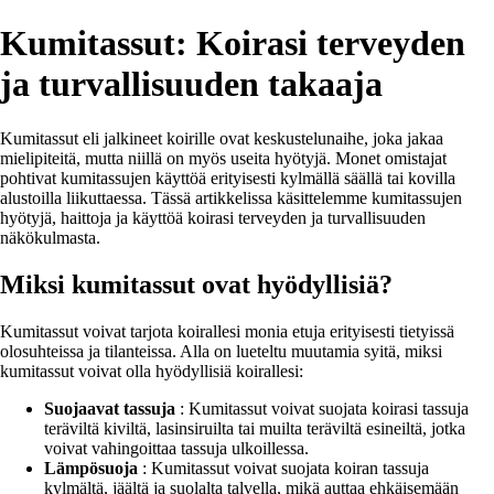
Kumitassut: Koirasi terveyden
ja turvallisuuden takaaja
Kumitassut eli jalkineet koirille ovat keskustelunaihe, joka jakaa
mielipiteitä, mutta niillä on myös useita hyötyjä. Monet omistajat
pohtivat kumitassujen käyttöä erityisesti kylmällä säällä tai kovilla
alustoilla liikuttaessa. Tässä artikkelissa käsittelemme kumitassujen
hyötyjä, haittoja ja käyttöä koirasi terveyden ja turvallisuuden
näkökulmasta.
Miksi kumitassut ovat hyödyllisiä?
Kumitassut voivat tarjota koirallesi monia etuja erityisesti tietyissä
olosuhteissa ja tilanteissa. Alla on lueteltu muutamia syitä, miksi
kumitassut voivat olla hyödyllisiä koirallesi:
Suojaavat tassuja
: Kumitassut voivat suojata koirasi tassuja
teräviltä kiviltä, lasinsiruilta tai muilta teräviltä esineiltä, jotka
voivat vahingoittaa tassuja ulkoillessa.
Lämpösuoja
: Kumitassut voivat suojata koiran tassuja
kylmältä, jäältä ja suolalta talvella, mikä auttaa ehkäisemään