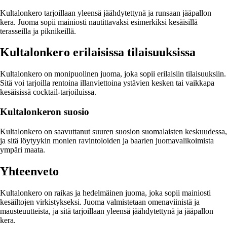
Kultalonkero tarjoillaan yleensä jäähdytettynä ja runsaan jääpallon
kera. Juoma sopii mainiosti nautittavaksi esimerkiksi kesäisillä
terasseilla ja piknikeillä.
Kultalonkero erilaisissa tilaisuuksissa
Kultalonkero on monipuolinen juoma, joka sopii erilaisiin tilaisuuksiin.
Sitä voi tarjoilla rentoina illanviettoina ystävien kesken tai vaikkapa
kesäisissä cocktail-tarjoiluissa.
Kultalonkeron suosio
Kultalonkero on saavuttanut suuren suosion suomalaisten keskuudessa,
ja sitä löytyykin monien ravintoloiden ja baarien juomavalikoimista
ympäri maata.
Yhteenveto
Kultalonkero on raikas ja hedelmäinen juoma, joka sopii mainiosti
kesäiltojen virkistykseksi. Juoma valmistetaan omenaviinistä ja
mausteuutteista, ja sitä tarjoillaan yleensä jäähdytettynä ja jääpallon
kera.