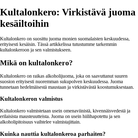
Kultalonkero: Virkistävä juoma
kesäiltoihin
Kultalonkero on suosittu juoma monien suomalaisten keskuudessa,
erityisesti kesäisin. Tässä artikkelissa tutustumme tarkemmin
kultalonkeroon ja sen valmistukseen.
Mikä on kultalonkero?
Kultalonkero on raikas alkoholijuoma, joka on saavuttanut suuren
suosion erityisesti nuoremman sukupolven keskuudessa. Juoma
tunnetaan hedelmäisestä maustaan ja virkistävästä koostumuksestaan.
Kultalonkeron valmistus
Kultalonkero valmistetaan usein omenaviinistä, kivennäisvedestä ja
erilaisista mausteuutteista. Juoma on usein hiilihapotettu ja sen
alkoholipitoisuus vaihtelee valmistajittain.
Kuinka nauttia kultalonkeroa parhaiten?