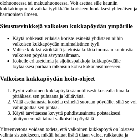
olohuoneessa tai makuuhuoneessa. Voit asettaa sille kauniin
kukkakimpun tai vaikka tyylikkään koristeen luodaksesi yhtenäisen ja
harmonisen ilmeen.
Sisustusvinkkejä valkoisen kukkapöydän ympärille
Käytä rohkeasti erilaisia koriste-esineitä yhdistäen niihin
valkoisen kukkapöydän minimalistinen tyyli.
Valitse kukiksi värikkäitä ja eloisia kukkia tuomaan kontrastia
valkoisen pöydän sävymaailmaan.
Kokeile eri asetelmia ja sijoituspaikkoja kukkapöydälle
löytääksesi parhaan ratkaisun kotisi kokonaisilmeeseen.
Valkoisen kukkapöydän hoito-ohjeet
Pyyhi valkoinen kukkapöytä säännöllisesti kostealla liinalla
pitääksesi sen puhtaana ja kiiltävänä.
Vältä asettamasta kosteita esineitä suoraan pöydälle, sillä se voi
vahingoittaa sen pintaa.
Käytä tarvittaessa kevyttä puhdistusainetta poistaaksesi
pinttyneemmät tahrat valkoiselta pöydältä.
Yhteenvetona voidaan todeta, että valkoinen kukkapöytä on loistava
valinta sisustukseen, mikäli haluat lisätä tilaan valoa, raikkautta ja