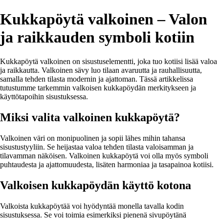
Kukkapöytä valkoinen – Valon
ja raikkauden symboli kotiin
Kukkapöytä valkoinen on sisustuselementti, joka tuo kotiisi lisää valoa
ja raikkautta. Valkoinen sävy luo tilaan avaruutta ja rauhallisuutta,
samalla tehden tilasta modernin ja ajattoman. Tässä artikkelissa
tutustumme tarkemmin valkoisen kukkapöydän merkitykseen ja
käyttötapoihin sisustuksessa.
Miksi valita valkoinen kukkapöytä?
Valkoinen väri on monipuolinen ja sopii lähes mihin tahansa
sisustustyyliin. Se heijastaa valoa tehden tilasta valoisamman ja
tilavamman näköisen. Valkoinen kukkapöytä voi olla myös symboli
puhtaudesta ja ajattomuudesta, lisäten harmoniaa ja tasapainoa kotiisi.
Valkoisen kukkapöydän käyttö kotona
Valkoista kukkapöytää voi hyödyntää monella tavalla kodin
sisustuksessa. Se voi toimia esimerkiksi pienenä sivupöytänä