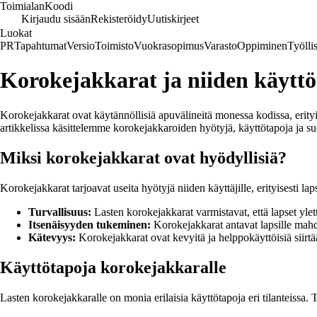
Toimialan
Koodi
Kirjaudu sisään
Rekisteröidy
Uutiskirjeet
Luokat
PR
Tapahtumat
Versio
Toimisto
Vuokrasopimus
Varasto
Oppiminen
Työlli
Korokejakkarat ja niiden käyttö 
Korokejakkarat ovat käytännöllisiä apuvälineitä monessa kodissa, erityise
artikkelissa käsittelemme korokejakkaroiden hyötyjä, käyttötapoja ja su
Miksi korokejakkarat ovat hyödyllisiä?
Korokejakkarat tarjoavat useita hyötyjä niiden käyttäjille, erityisesti l
Turvallisuus:
Lasten korokejakkarat varmistavat, että lapset ylet
Itsenäisyyden tukeminen:
Korokejakkarat antavat lapsille mahdo
Kätevyys:
Korokejakkarat ovat kevyitä ja helppokäyttöisiä siirtä
Käyttötapoja korokejakkaralle
Lasten korokejakkaralle on monia erilaisia käyttötapoja eri tilanteiss