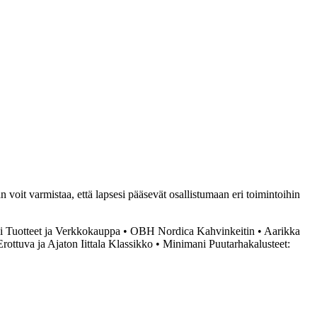
n voit varmistaa, että lapsesi pääsevät osallistumaan eri toimintoihin
 Tuotteet ja Verkkokauppa
•
OBH Nordica Kahvinkeitin
•
Aarikka
ottuva ja Ajaton Iittala Klassikko
•
Minimani Puutarhakalusteet: