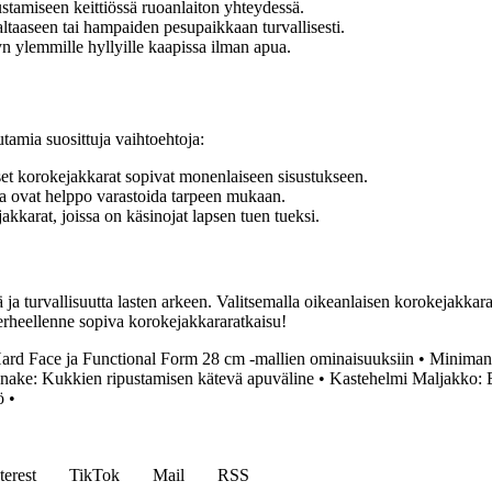
stamiseen keittiössä ruoanlaiton yhteydessä.
ltaaseen tai hampaiden pesupaikkaan turvallisesti.
n ylemmille hyllyille kaapissa ilman apua.
tamia suosittuja vaihtoehtoja:
set korokejakkarat sopivat monenlaiseen sisustukseen.
a ovat helppo varastoida tarpeen mukaan.
akkarat, joissa on käsinojat lapsen tuen tueksi.
 ja turvallisuutta lasten arkeen. Valitsemalla oikeanlaisen korokejakkara
e perheellenne sopiva korokejakkararatkaisu!
Hard Face ja Functional Form 28 cm -mallien ominaisuuksiin
•
Minimani
ake: Kukkien ripustamisen kätevä apuväline
•
Kastehelmi Maljakko: Er
ö
•
terest
TikTok
Mail
RSS