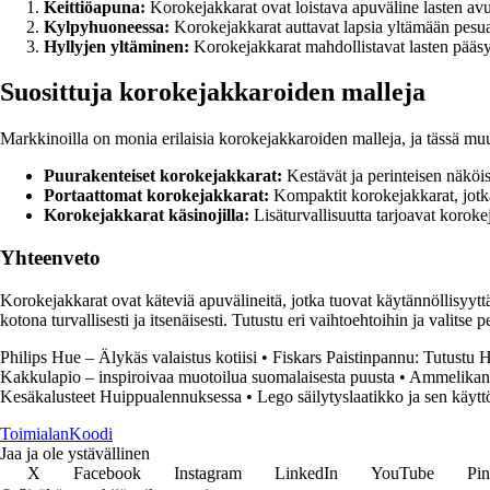
Keittiöapuna:
Korokejakkarat ovat loistava apuväline lasten avu
Kylpyhuoneessa:
Korokejakkarat auttavat lapsia yltämään pesua
Hyllyjen yltäminen:
Korokejakkarat mahdollistavat lasten pääsy
Suosittuja korokejakkaroiden malleja
Markkinoilla on monia erilaisia korokejakkaroiden malleja, ja tässä muu
Puurakenteiset korokejakkarat:
Kestävät ja perinteisen näköi
Portaattomat korokejakkarat:
Kompaktit korokejakkarat, jotk
Korokejakkarat käsinojilla:
Lisäturvallisuutta tarjoavat korokej
Yhteenveto
Korokejakkarat ovat käteviä apuvälineitä, jotka tuovat käytännöllisyyttä
kotona turvallisesti ja itsenäisesti. Tutustu eri vaihtoehtoihin ja valits
Philips Hue – Älykäs valaistus kotiisi
•
Fiskars Paistinpannu: Tutustu 
Kakkulapio – inspiroivaa muotoilua suomalaisesta puusta
•
Ammelikann
Kesäkalusteet Huippualennuksessa
•
Lego säilytyslaatikko ja sen käytt
Toimialan
Koodi
Jaa ja ole ystävällinen
X
Facebook
Instagram
LinkedIn
YouTube
Pin