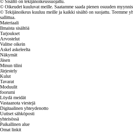
© Sisältö on tekijänoikeussuojattu.
© Oikeudet kuuluvat meille. Saatamme saada pienen osuuden myynnistä,
© Tekijänoikeus kuuluu meille ja kaikki sisältö on suojattu. Teemme yht
sallittua.
Materiaali
Ilmaista sisältöä
Tarjoukset
Arvostelut
Valitse oikein
Askel askeleelta
Näkymät
Jäsen
Minun tilini
Järjestely
Kulut
Tavarat
Moduulit
foorumi
Löydä meidät
Vastaanota viestejä
Digitaalinen yhteydenotto
Uutiset sähköposti
yhteisössä
Paikallinen alue
Omat linkit