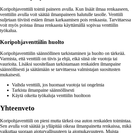
Koripohjaventtiili toimii paineen avulla. Kun lisäät ilmaa renkaaseen,
venttiilin avulla voit säätää ilmanpaineen halutulle tasolle. Venttiili
suljetaan tiiviisti estäen ilman karkaamisen pois renkaasta. Tarvittaessa
voit myös poistaa ilmaa renkaasta käyttämällä sopivaa venttiilin
työkalua.
Koripohjaventtiilin huolto
Koripohjaventtiilin säännöllinen tarkistaminen ja huolto on tärkeää.
Varmista, että venttiili on tiivis ja ehjä, eikä siinä ole vuotoja tai
vaurioita. Lisäksi suositellaan tarkistamaan renkaiden ilmanpaine
säännöllisesti ja säätämään se tarvittaessa valmistajan suositusten
mukaisesti.
Vaihda venttiili, jos huomaat vuotoja tai ongelmia
Tarkista ilmanpaine säännöllisesti
Käytä oikeita työkaluja venttiilin huoltoon
Yhteenveto
Koripohjaventtiili on pieni mutta tärkeä osa auton renkaiden toimintaa.
Sen avulla voit säätää ja ylläpitää oikeaa ilmanpainetta renkaissa, mikä
vaikuttaa suoraan ajoturvallisuuteen ja ajomukavuuteen. Muista