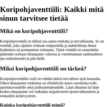
Koripohjaventtiili: Kaikki mitä
sinun tarvitsee tietää
Mikä on koripohjaventtiili?
Koripohjaventtiili on tärkeä osa auton renkaita ja turvallisuutta. Se on
venttiili, joka sijaitsee renkaan sisäpuolella ja mahdollistaa ilman
lisäämisen tai poistamisen renkaasta. Tämä venttiili on suunniteltu
pitämään renkaan ilmanpaine vakiona ja varmistamaan optimaalinen
ajo-ominaisuudet ja pito tiellä.
Miksi koripohjaventtiili on tärkeä?
Koripohjaventtiilin rooli on erittäin tärkeä turvallisen ajon kannalta.
Oikea ilmanpaine renkaissa on elintärkeää auton suorituskyvylle,
ajomukavuudelle sekä polttoainetaloudelle. Liian alhainen tai liian
korkea ilmanpaine voi vaikuttaa negatiivisesti ajoturvallisuuteen ja
renkaiden kestävyyteen.
Kuinka koripohjaventtiili toimii?