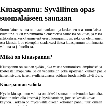
Kiuaspannu: Syvällinen opas
suomalaiseen saunaan
Suomalainen sauna on maailmankuulu ja keskeinen osa suomalaista
kulttuuria. Yksi tärkeimmistä elementeistä saunassa on kiuas, ja tässä
artikkelissa keskitymme erityisesti kiuaspannuun, joka on olennainen
osa kiuasta. Lue eteenpäin saadaksesi tietoa kiuaspannun toiminnasta,
valinnasta ja huollosta.
Mikä on kiuaspannu?
Kiuaspannu on saunan sydän, joka vastaa saunomisen lämpimästä ja
kosteasta ilmapiiristä. Se on vedenkeitin, joka sijoitetaan kiukaan päälle
tai sen sivulle, ja sen avulla saunassa voidaan luoda miellyttävä löyly.
Kiuaspannun valinta
Hyvän kiuaspannun valinta on tärkeää saunan toimivuuden kannalta.
Pannun tulee olla kestävä ja hyvälaatuinen, jotta se kestää kovaa
käyttöä. Tärkeää on myös valita oikean kokoinen pannu juuri omaan