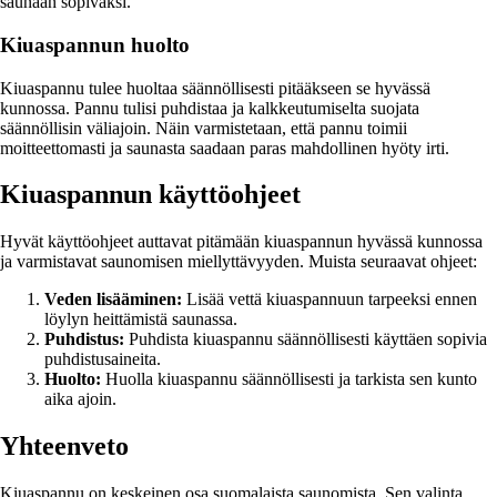
saunaan sopivaksi.
Kiuaspannun huolto
Kiuaspannu tulee huoltaa säännöllisesti pitääkseen se hyvässä
kunnossa. Pannu tulisi puhdistaa ja kalkkeutumiselta suojata
säännöllisin väliajoin. Näin varmistetaan, että pannu toimii
moitteettomasti ja saunasta saadaan paras mahdollinen hyöty irti.
Kiuaspannun käyttöohjeet
Hyvät käyttöohjeet auttavat pitämään kiuaspannun hyvässä kunnossa
ja varmistavat saunomisen miellyttävyyden. Muista seuraavat ohjeet:
Veden lisääminen:
Lisää vettä kiuaspannuun tarpeeksi ennen
löylyn heittämistä saunassa.
Puhdistus:
Puhdista kiuaspannu säännöllisesti käyttäen sopivia
puhdistusaineita.
Huolto:
Huolla kiuaspannu säännöllisesti ja tarkista sen kunto
aika ajoin.
Yhteenveto
Kiuaspannu on keskeinen osa suomalaista saunomista. Sen valinta,