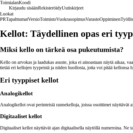
Toimialan
Koodi
Kirjaudu sisään
Rekisteröidy
Uutiskirjeet
Luokat
PR
Tapahtumat
Versio
Toimisto
Vuokrasopimus
Varasto
Oppiminen
Työlli
Kellot: Täydellinen opas eri tyyp
Miksi kello on tärkeä osa pukeutumista?
Kello on arvokas ja laadukas asuste, joka ei ainoastaan näytä aikaa, va
tietää eri kellojen tyypeistä ja niiden huollosta, jotta voi pitää kellons
Eri tyyppiset kellot
Analogikellot
Analogikellot ovat perinteisiä rannekelloja, joissa osoittimet näyttävät
Digitaaliset kellot
Digitaaliset kellot näyttävät ajan digitaalisella näytöllä numeroina. Ne