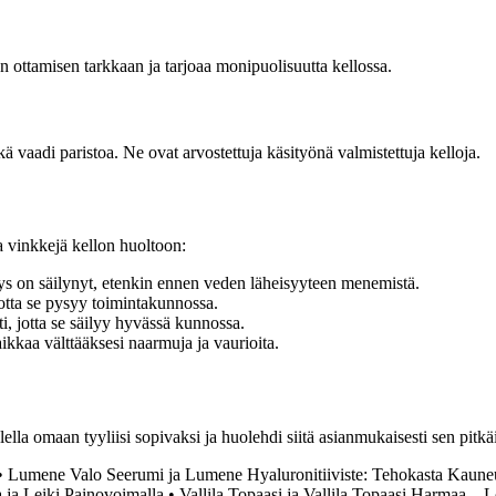
an ottamisen tarkkaan ja tarjoaa monipuolisuutta kellossa.
kä vaadi paristoa. Ne ovat arvostettuja käsityönä valmistettuja kelloja.
 vinkkejä kellon huoltoon:
viys on säilynyt, etenkin ennen veden läheisyyteen menemistä.
jotta se pysyy toimintakunnossa.
i, jotta se säilyy hyvässä kunnossa.
ikkaa välttääksesi naarmuja ja vaurioita.
lella omaan tyyliisi sopivaksi ja huolehdi siitä asianmukaisesti sen pit
•
Lumene Valo Seerumi ja Lumene Hyaluronitiiviste: Tehokasta Kaune
ja Leiki Painovoimalla
•
Vallila Topaasi ja Vallila Topaasi Harmaa – L