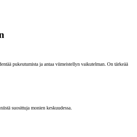
on
ydentää pukeutumista ja antaa viimeistellyn vaikutelman. On tärkeää
 niistä suosittuja monien keskuudessa.