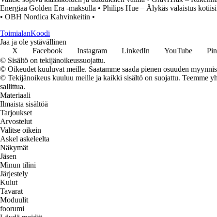
Energiaa Golden Era -maksulla
•
Philips Hue – Älykäs valaistus kotiisi
•
OBH Nordica Kahvinkeitin
•
Toimialan
Koodi
Jaa ja ole ystävällinen
X
Facebook
Instagram
LinkedIn
YouTube
Pin
© Sisältö on tekijänoikeussuojattu.
© Oikeudet kuuluvat meille. Saatamme saada pienen osuuden myynnistä,
© Tekijänoikeus kuuluu meille ja kaikki sisältö on suojattu. Teemme yht
sallittua.
Materiaali
Ilmaista sisältöä
Tarjoukset
Arvostelut
Valitse oikein
Askel askeleelta
Näkymät
Jäsen
Minun tilini
Järjestely
Kulut
Tavarat
Moduulit
foorumi