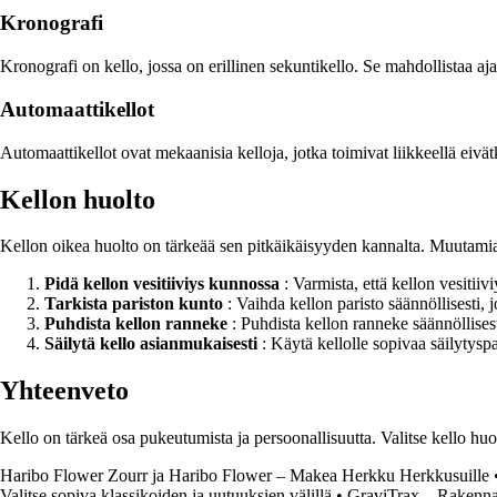
Kronografi
Kronografi on kello, jossa on erillinen sekuntikello. Se mahdollistaa aj
Automaattikellot
Automaattikellot ovat mekaanisia kelloja, jotka toimivat liikkeellä eivät
Kellon huolto
Kellon oikea huolto on tärkeää sen pitkäikäisyyden kannalta. Muutamia
Pidä kellon vesitiiviys kunnossa
: Varmista, että kellon vesitii
Tarkista pariston kunto
: Vaihda kellon paristo säännöllisesti, 
Puhdista kellon ranneke
: Puhdista kellon ranneke säännöllisest
Säilytä kello asianmukaisesti
: Käytä kellolle sopivaa säilytyspa
Yhteenveto
Kello on tärkeä osa pukeutumista ja persoonallisuutta. Valitse kello huo
Haribo Flower Zourr ja Haribo Flower – Makea Herkku Herkkusuille
Valitse sopiva klassikoiden ja uutuuksien välillä
•
GraviTrax – Rakenna 