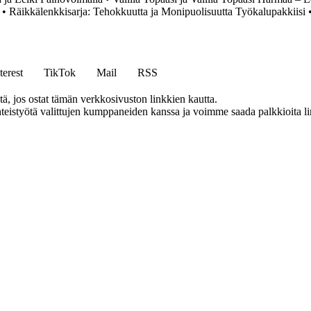
•
Räikkälenkkisarja: Tehokkuutta ja Monipuolisuutta Työkalupakkiisi
terest
TikTok
Mail
RSS
 jos ostat tämän verkkosivuston linkkien kautta.
eistyötä valittujen kumppaneiden kanssa ja voimme saada palkkioita link