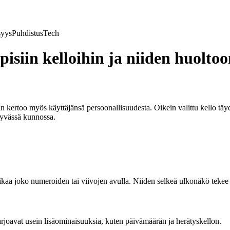
syys
Puhdistus
Tech
pisiin kelloihin ja niiden huolto
an kertoo myös käyttäjänsä persoonallisuudesta. Oikein valittu kello tä
a hyvässä kunnossa.
 aikaa joko numeroiden tai viivojen avulla. Niiden selkeä ulkonäkö tekee
 tarjoavat usein lisäominaisuuksia, kuten päivämäärän ja herätyskellon.