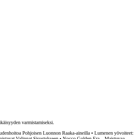
käikäisyyden varmistamiseksi.
udenhoitoa Pohjoisen Luonnon Raaka-aineilla
•
Lumenen yövoiteet:
oistavat Valinnat Sisustukseen
•
Nocco Golden Era – Maistuvaa