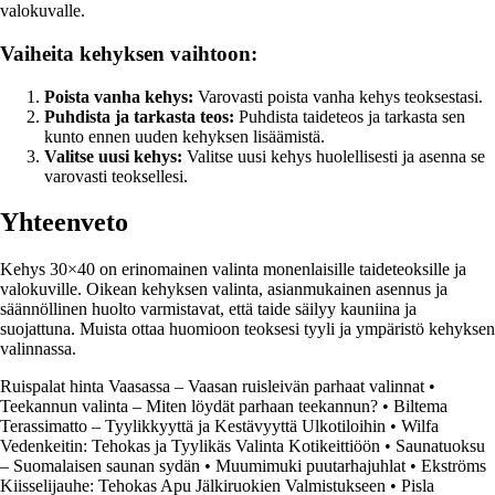
valokuvalle.
Vaiheita kehyksen vaihtoon:
Poista vanha kehys:
Varovasti poista vanha kehys teoksestasi.
Puhdista ja tarkasta teos:
Puhdista taideteos ja tarkasta sen
kunto ennen uuden kehyksen lisäämistä.
Valitse uusi kehys:
Valitse uusi kehys huolellisesti ja asenna se
varovasti teoksellesi.
Yhteenveto
Kehys 30×40 on erinomainen valinta monenlaisille taideteoksille ja
valokuville. Oikean kehyksen valinta, asianmukainen asennus ja
säännöllinen huolto varmistavat, että taide säilyy kauniina ja
suojattuna. Muista ottaa huomioon teoksesi tyyli ja ympäristö kehyksen
valinnassa.
Ruispalat hinta Vaasassa – Vaasan ruisleivän parhaat valinnat
•
Teekannun valinta – Miten löydät parhaan teekannun?
•
Biltema
Terassimatto – Tyylikkyyttä ja Kestävyyttä Ulkotiloihin
•
Wilfa
Vedenkeitin: Tehokas ja Tyylikäs Valinta Kotikeittiöön
•
Saunatuoksu
– Suomalaisen saunan sydän
•
Muumimuki puutarhajuhlat
•
Ekströms
Kiisselijauhe: Tehokas Apu Jälkiruokien Valmistukseen
•
Pisla