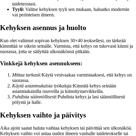
taideteostasi.
Tyyli:
Valitse kehyksen tyyli sen mukaan, haluatko modernin
vai perinteisen ilmeen.
Kehyksen asennus ja huolto
Kun olet valinnut sopivan kehyksen 30×40 teoksellesi, on tärkeää
kiinnittää se oikein seinälle. Varmista, että kehys on tukevasti kiinni ja
suorassa, jotta se säilyttää ulkonäkönsä pitkään.
Vinkkejä kehyksen asennukseen:
Mittaa tarkasti:
Käytä vesivaakaa varmistaaksesi, että kehys on
suorassa.
Käytä asianmukaisia työkaluja:
Kiinnitä kehys seinään
asianmukaisilla ruuveilla ja kiinnitystarvikkeilla.
Puhdista säännöllisesti:
Puhdista kehys ja lasi säännöllisesti
pölystä ja lialle.
Kehyksen vaihto ja päivitys
Aika ajoin saatat haluta vaihtaa kehyksen tai päivittää sen ulkonäköä.
Kehyksen vaihto voi antaa uuden ilmeen vanhalle taideteokselle tai