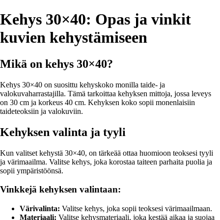
Kehys 30×40: Opas ja vinkit
kuvien kehystämiseen
Mikä on kehys 30×40?
Kehys 30×40 on suosittu kehyskoko monilla taide- ja
valokuvaharrastajilla. Tämä tarkoittaa kehyksen mittoja, jossa leveys
on 30 cm ja korkeus 40 cm. Kehyksen koko sopii monenlaisiin
taideteoksiin ja valokuviin.
Kehyksen valinta ja tyyli
Kun valitset kehystä 30×40, on tärkeää ottaa huomioon teoksesi tyyli
ja värimaailma. Valitse kehys, joka korostaa taiteen parhaita puolia ja
sopii ympäristöönsä.
Vinkkejä kehyksen valintaan:
Värivalinta:
Valitse kehys, joka sopii teoksesi värimaailmaan.
Materiaali:
Valitse kehysmateriaali, joka kestää aikaa ja suojaa