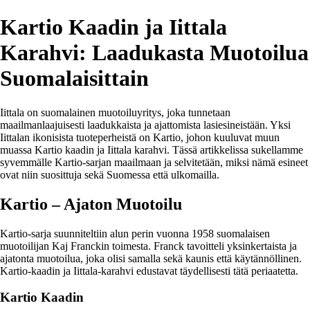
Kartio Kaadin ja Iittala
Karahvi: Laadukasta Muotoilua
Suomalaisittain
Iittala on suomalainen muotoiluyritys, joka tunnetaan
maailmanlaajuisesti laadukkaista ja ajattomista lasiesineistään. Yksi
Iittalan ikonisista tuoteperheistä on Kartio, johon kuuluvat muun
muassa Kartio kaadin ja Iittala karahvi. Tässä artikkelissa sukellamme
syvemmälle Kartio-sarjan maailmaan ja selvitetään, miksi nämä esineet
ovat niin suosittuja sekä Suomessa että ulkomailla.
Kartio – Ajaton Muotoilu
Kartio-sarja suunniteltiin alun perin vuonna 1958 suomalaisen
muotoilijan Kaj Franckin toimesta. Franck tavoitteli yksinkertaista ja
ajatonta muotoilua, joka olisi samalla sekä kaunis että käytännöllinen.
Kartio-kaadin ja Iittala-karahvi edustavat täydellisesti tätä periaatetta.
Kartio Kaadin