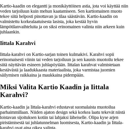
Kartio-kaadin on elegantti ja monikäyttöinen astia, jota voi käyttää niin
veden tarjoiluun kuin mehun kaatamiseen. Sen kartiomainen muoto
tekee siitä helposti pinottavan ja tilaa säästävän. Kartio-kaadin on
valmistettu korkealaatuisesta lasista, joka kestää hyvin
lämpötilanvaihteluita ja on siksi erinomainen valinta niin arkeen kuin
juhlaankin.
Iittala Karahvi
Iittala-karahvi on Kartio-sarjan toinen kulmakivi. Karahvi sopii
erinomaisesti viinin tai veden tarjoiluun ja sen kaunis muotoilu tekee
siitä näyttävän esineen juhlapöytään. Iittalan karahvat valmistetaan
kestävästä ja laadukkaasta materiaalista, joka varmistaa juomien
säilymisen raikkaina ja maukkaina pidempään.
Miksi Valita Kartio Kaadin ja Iittala
Karahvi?
Kartio-kaadin ja Iittala-karahvi edustavat suomalaista muotoilua
parhaimmillaan. Niiden ajaton design sekä korkea laatu tekevät niistä
loistavan sijoituksen kotiin tai lahjaksi läheiselle. Olipa kyse arjen
piristämisestä tai juhlatunnelman luomisesta, Kartio-kaadin ja Iittala-
karahvi ovat aina oikea valinta.