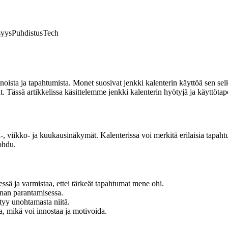
syys
Puhdistus
Tech
enoista ja tapahtumista. Monet suosivat jenkki kalenterin käyttöä sen s
t. Tässä artikkelissa käsittelemme jenkki kalenterin hyötyjä ja käyttötap
ä-, viikko- ja kuukausinäkymät. Kalenterissa voi merkitä erilaisia tapahtu
ohdu.
ssä ja varmistaa, ettei tärkeät tapahtumat mene ohi.
nnan parantamisessa.
tyy unohtamasta niitä.
a, mikä voi innostaa ja motivoida.