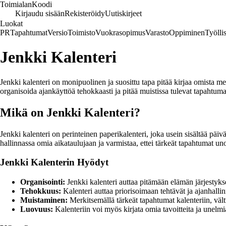
Toimialan
Koodi
Kirjaudu sisään
Rekisteröidy
Uutiskirjeet
Luokat
PR
Tapahtumat
Versio
Toimisto
Vuokrasopimus
Varasto
Oppiminen
Työlli
Jenkki Kalenteri
Jenkki kalenteri on monipuolinen ja suosittu tapa pitää kirjaa omista m
organisoida ajankäyttöä tehokkaasti ja pitää muistissa tulevat tapahtuma
Mikä on Jenkki Kalenteri?
Jenkki kalenteri on perinteinen paperikalenteri, joka usein sisältää päiv
hallinnassa omia aikataulujaan ja varmistaa, ettei tärkeät tapahtumat un
Jenkki Kalenterin Hyödyt
Organisointi:
Jenkki kalenteri auttaa pitämään elämän järjestykse
Tehokkuus:
Kalenteri auttaa priorisoimaan tehtävät ja ajanhalli
Muistaminen:
Merkitsemällä tärkeät tapahtumat kalenteriin, vält
Luovuus:
Kalenteriin voi myös kirjata omia tavoitteita ja unelmi