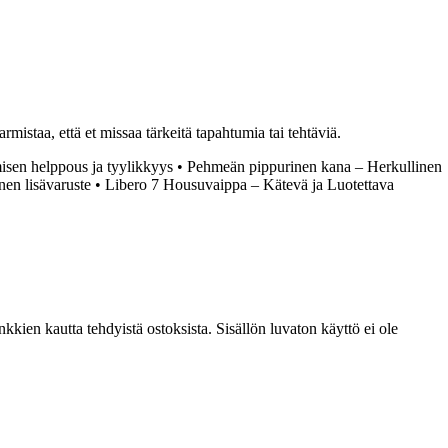
istaa, että et missaa tärkeitä tapahtumia tai tehtäviä.
sen helppous ja tyylikkyys
•
Pehmeän pippurinen kana – Herkullinen
en lisävaruste
•
Libero 7 Housuvaippa – Kätevä ja Luotettava
kien kautta tehdyistä ostoksista. Sisällön luvaton käyttö ei ole