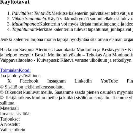
Käyttötavat
Päivittäiset Tehtävät:
Merkitse kalenteriin päivittäiset tehtävät ja 
Viikon Suunnittelu:
Käytä viikkonäkymää suunnitellaksesi tulevaa v
Muistiinpanot:
Kalenteriin voi myös kirjata muistiinpanoja ja ideo
Tapahtumat:
Merkitse kalenteriin tulevat tapahtumat, juhlapäivät
Jenkki kalenteri tarjoaa monia tapoja hyödyntää sitä oman elämän organis
Hackman Savonia Aterimet: Laadukasta Muotoilua ja Kestävyyttä
•
Ki
ja helppo resepti
•
Bosch Monitoimityökalu – Tehokas Apu Monipuoli
Vaippavaihtoehto
•
Kuivapussi: Kätevä varuste ulkoiluun ja retkeilyyn
Toimialan
Koodi
Jaa ja ole ystävällinen
X
Facebook
Instagram
LinkedIn
YouTube
Pin
© Sisältö on tekijänoikeussuojattu.
© Oikeudet kuuluvat meille. Saatamme saada pienen osuuden myynnistä,
© Tekijänoikeus kuuluu meille ja kaikki sisältö on suojattu. Teemme yht
sallittua.
Materiaali
Ilmaista sisältöä
Tarjoukset
Arvostelut
Valitse oikein