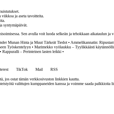
muistutukset.
iikkoa ja aseta tavoitteita.
ita.
 ja syntymäpäivät.
oimisessa. Sen avulla voit luoda selkeän ja tehokkaan aikataulun ja varm
nder Munan Hinta ja Muut Tärkeät Tiedot
•
Ammelikannatin: Ripustami
seen Työskentelyyn
•
Marimekko vyölaukku – Tyylikkäästi käytännöllin
•
Rappuralli – Perinteinen lasten leikki
•
terest
TikTok
Mail
RSS
 jos ostat tämän verkkosivuston linkkien kautta.
eistyötä valittujen kumppaneiden kanssa ja voimme saada palkkioita link