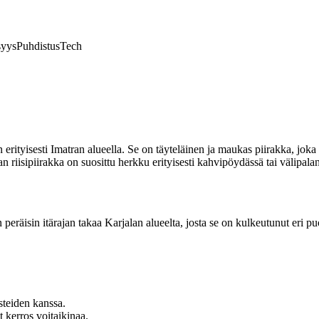
syys
Puhdistus
Tech
rityisesti Imatran alueella. Se on täyteläinen ja maukas piirakka, joka va
iisipiirakka on suosittu herkku erityisesti kahvipöydässä tai välipala
 peräisin itärajan takaa Karjalan alueelta, josta se on kulkeutunut eri p
steiden kanssa.
t kerros voitaikinaa.