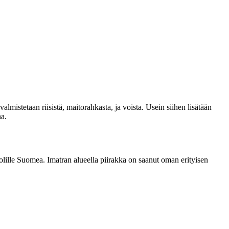
lmistetaan riisistä, maitorahkasta, ja voista. Usein siihen lisätään
na.
uolille Suomea. Imatran alueella piirakka on saanut oman erityisen