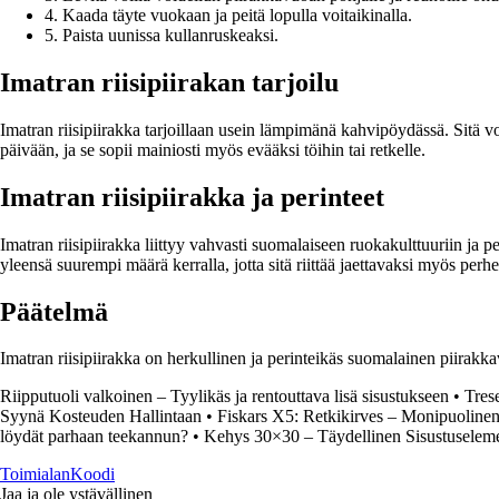
4. Kaada täyte vuokaan ja peitä lopulla voitaikinalla.
5. Paista uunissa kullanruskeaksi.
Imatran riisipiirakan tarjoilu
Imatran riisipiirakka tarjoillaan usein lämpimänä kahvipöydässä. Sitä voi
päivään, ja se sopii mainiosti myös evääksi töihin tai retkelle.
Imatran riisipiirakka ja perinteet
Imatran riisipiirakka liittyy vahvasti suomalaiseen ruokakulttuuriin ja p
yleensä suurempi määrä kerralla, jotta sitä riittää jaettavaksi myös perhee
Päätelmä
Imatran riisipiirakka on herkullinen ja perinteikäs suomalainen piirakk
Riipputuoli valkoinen – Tyylikäs ja rentouttava lisä sisustukseen
•
Tres
Syynä Kosteuden Hallintaan
•
Fiskars X5: Retkikirves – Monipuoline
löydät parhaan teekannun?
•
Kehys 30×30 – Täydellinen Sisustuseleme
Toimialan
Koodi
Jaa ja ole ystävällinen