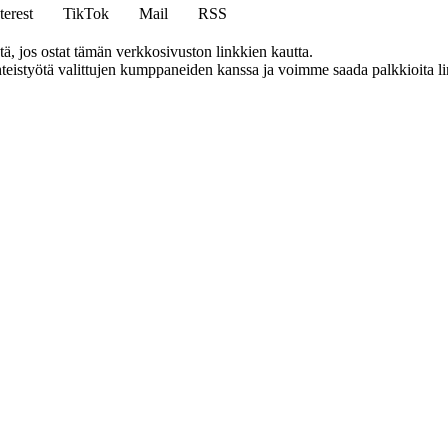
terest
TikTok
Mail
RSS
 jos ostat tämän verkkosivuston linkkien kautta.
eistyötä valittujen kumppaneiden kanssa ja voimme saada palkkioita link