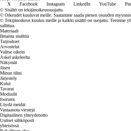
X
Facebook
Instagram
LinkedIn
YouTube
Pin
© Sisältö on tekijänoikeussuojattu.
© Oikeudet kuuluvat meille. Saatamme saada pienen osuuden myynnistä,
© Tekijänoikeus kuuluu meille ja kaikki sisältö on suojattu. Teemme yht
sallittua.
Materiaali
Ilmaista sisältöä
Tarjoukset
Arvostelut
Valitse oikein
Askel askeleelta
Näkymät
Jäsen
Minun tilini
Järjestely
Kulut
Tavarat
Moduulit
foorumi
Löydä meidät
Vastaanota viestejä
Digitaalinen yhteydenotto
Uutiset sähköposti
yhteisössä
Paikallinen alue