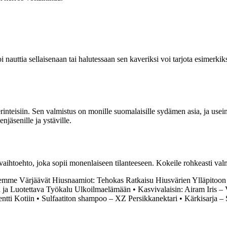
 nauttia sellaisenaan tai halutessaan sen kaveriksi voi tarjota esimerkik
erinteisiin. Sen valmistus on monille suomalaisille sydämen asia, ja usei
njäsenille ja ystäville.
avaihtoehto, joka sopii monenlaiseen tilanteeseen. Kokeile rohkeasti val
emme Värjäävät Hiusnaamiot: Tehokas Ratkaisu Hiusvärien Ylläpitoon
n ja Luotettava Työkalu Ulkoilmaelämään
•
Kasvivalaisin: Airam Iris –
ntti Kotiin
•
Sulfaatiton shampoo – XZ Persikkanektari
•
Kärkisarja –