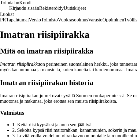
Toimialan
Koodi
Kirjaudu sisään
Rekisteröidy
Uutiskirjeet
Luokat
PR
Tapahtumat
Versio
Toimisto
Vuokrasopimus
Varasto
Oppiminen
Työlli
Imatran riisipiirakka
Mitä on imatran riisipiirakka
Imatran riisipiirakka
on perinteinen suomalainen herkku, joka tunnetaan e
myös kananmunaa ja mausteita, kuten kanelia tai kardemummaa. Imatran r
Imatran riisipiirakan historia
Imatran riisipiirakan juuret ovat syvällä Suomen ruokaperinteissä. Se on
muotonsa ja makunsa, joka erottaa sen muista riisipiirakoista.
Valmistus
1. Keitä riisi kypsäksi ja anna sen jäähtyä.
2. Sekoita kypsä riisi maitorahkan, kananmunien, sokerin ja mau
3. Levitä voilla voidellun piirakkavuoan pohjalle ja reunoille ohu