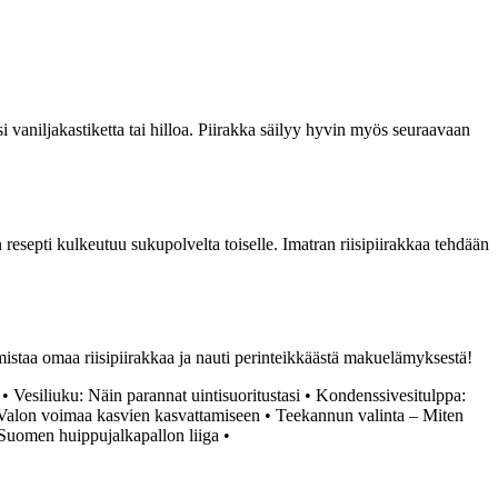
si vaniljakastiketta tai hilloa. Piirakka säilyy hyvin myös seuraavaan
n resepti kulkeutuu sukupolvelta toiselle. Imatran riisipiirakkaa tehdään
mistaa omaa riisipiirakkaa ja nauti perinteikkäästä makuelämyksestä!
•
Vesiliuku: Näin parannat uintisuoritustasi
•
Kondenssivesitulppa:
 Valon voimaa kasvien kasvattamiseen
•
Teekannun valinta – Miten
 Suomen huippujalkapallon liiga
•