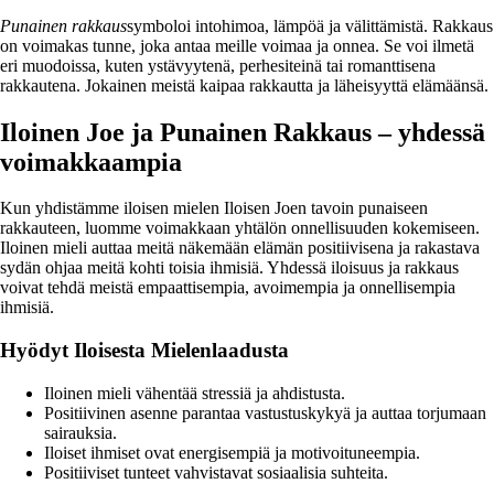
Punainen rakkaus
symboloi intohimoa, lämpöä ja välittämistä. Rakkaus
on voimakas tunne, joka antaa meille voimaa ja onnea. Se voi ilmetä
eri muodoissa, kuten ystävyytenä, perhesiteinä tai romanttisena
rakkautena. Jokainen meistä kaipaa rakkautta ja läheisyyttä elämäänsä.
Iloinen Joe ja Punainen Rakkaus – yhdessä
voimakkaampia
Kun yhdistämme iloisen mielen Iloisen Joen tavoin punaiseen
rakkauteen, luomme voimakkaan yhtälön onnellisuuden kokemiseen.
Iloinen mieli auttaa meitä näkemään elämän positiivisena ja rakastava
sydän ohjaa meitä kohti toisia ihmisiä. Yhdessä iloisuus ja rakkaus
voivat tehdä meistä empaattisempia, avoimempia ja onnellisempia
ihmisiä.
Hyödyt Iloisesta Mielenlaadusta
Iloinen mieli vähentää stressiä ja ahdistusta.
Positiivinen asenne parantaa vastustuskykyä ja auttaa torjumaan
sairauksia.
Iloiset ihmiset ovat energisempiä ja motivoituneempia.
Positiiviset tunteet vahvistavat sosiaalisia suhteita.