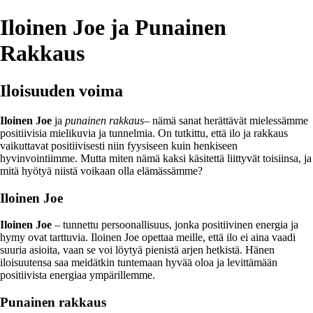
Iloinen Joe ja Punainen
Rakkaus
Iloisuuden voima
Iloinen Joe
ja
punainen rakkaus
– nämä sanat herättävät mielessämme
positiivisia mielikuvia ja tunnelmia. On tutkittu, että ilo ja rakkaus
vaikuttavat positiivisesti niin fyysiseen kuin henkiseen
hyvinvointiimme. Mutta miten nämä kaksi käsitettä liittyvät toisiinsa, ja
mitä hyötyä niistä voikaan olla elämässämme?
Iloinen Joe
Iloinen Joe
– tunnettu persoonallisuus, jonka positiivinen energia ja
hymy ovat tarttuvia. Iloinen Joe opettaa meille, että ilo ei aina vaadi
suuria asioita, vaan se voi löytyä pienistä arjen hetkistä. Hänen
iloisuutensa saa meidätkin tuntemaan hyvää oloa ja levittämään
positiivista energiaa ympärillemme.
Punainen rakkaus