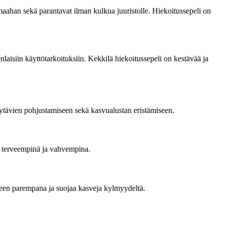
maahan sekä parantavat ilman kulkua juuristolle. Hiekoitussepeli on
aisiin käyttötarkoituksiin. Kekkilä hiekoitussepeli on kestävää ja
ytävien pohjustamiseen sekä kasvualustan eristämiseen.
n terveempinä ja vahvempina.
een parempana ja suojaa kasveja kylmyydeltä.