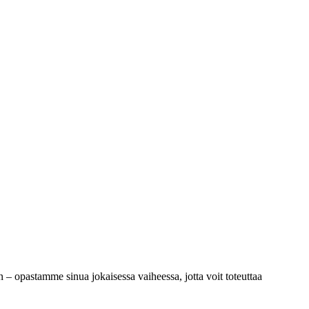
n – opastamme sinua jokaisessa vaiheessa, jotta voit toteuttaa