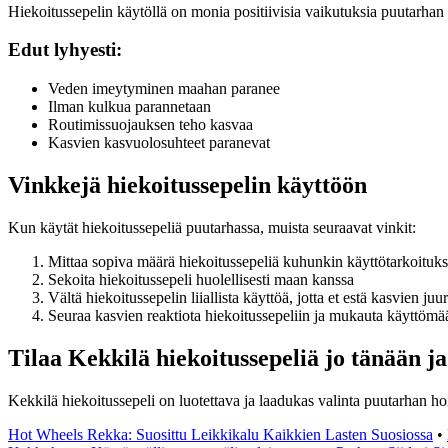
Hiekoitussepelin käytöllä on monia positiivisia vaikutuksia puutarhan
Edut lyhyesti:
Veden imeytyminen maahan paranee
Ilman kulkua parannetaan
Routimissuojauksen teho kasvaa
Kasvien kasvuolosuhteet paranevat
Vinkkejä hiekoitussepelin käyttöön
Kun käytät hiekoitussepeliä puutarhassa, muista seuraavat vinkit:
Mittaa sopiva määrä hiekoitussepeliä kuhunkin käyttötarkoituk
Sekoita hiekoitussepeli huolellisesti maan kanssa
Vältä hiekoitussepelin liiallista käyttöä, jotta et estä kasvien juu
Seuraa kasvien reaktiota hiekoitussepeliin ja mukauta käyttömää
Tilaa Kekkilä hiekoitussepeliä jo tänään j
Kekkilä hiekoitussepeli on luotettava ja laadukas valinta puutarhan ho
Hot Wheels Rekka: Suosittu Leikkikalu Kaikkien Lasten Suosiossa
•