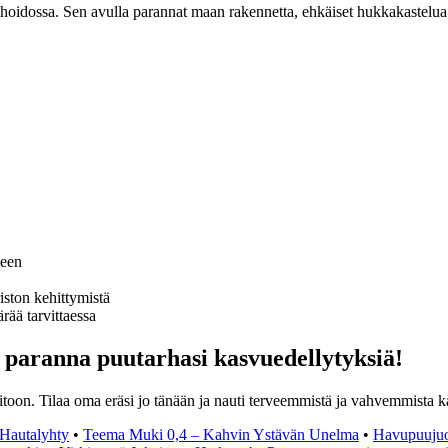
 hoidossa. Sen avulla parannat maan rakennetta, ehkäiset hukkakastelua 
seen
riston kehittymistä
rää tarvittaessa
a paranna puutarhasi kasvuedellytyksiä!
itoon. Tilaa oma eräsi jo tänään ja nauti terveemmistä ja vahvemmista k
Hautalyhty
•
Teema Muki 0,4 – Kahvin Ystävän Unelma
•
Havupuuju