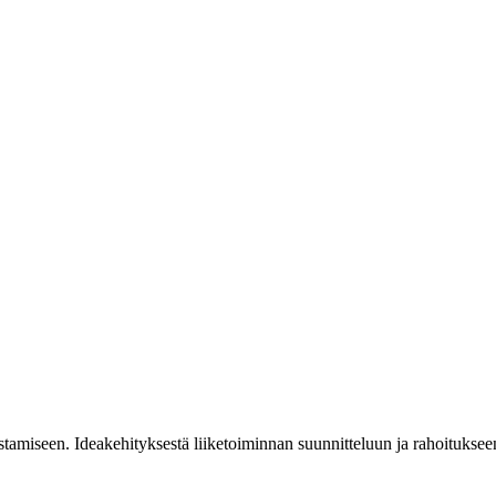
ustamiseen. Ideakehityksestä liiketoiminnan suunnitteluun ja rahoituksee