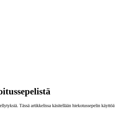
itussepelistä
lytyksiä. Tässä artikkelissa käsitellään hiekotussepelin käyttöä