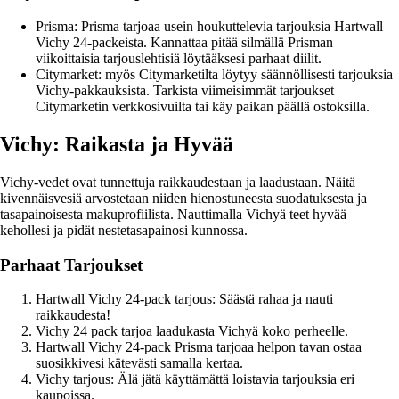
Prisma: Prisma tarjoaa usein houkuttelevia tarjouksia Hartwall
Vichy 24-packeista. Kannattaa pitää silmällä Prisman
viikoittaisia tarjouslehtisiä löytääksesi parhaat diilit.
Citymarket: myös Citymarketilta löytyy säännöllisesti tarjouksia
Vichy-pakkauksista. Tarkista viimeisimmät tarjoukset
Citymarketin verkkosivuilta tai käy paikan päällä ostoksilla.
Vichy: Raikasta ja Hyvää
Vichy-vedet ovat tunnettuja raikkaudestaan ja laadustaan. Näitä
kivennäisvesiä arvostetaan niiden hienostuneesta suodatuksesta ja
tasapainoisesta makuprofiilista. Nauttimalla Vichyä teet hyvää
kehollesi ja pidät nestetasapainosi kunnossa.
Parhaat Tarjoukset
Hartwall Vichy 24-pack tarjous: Säästä rahaa ja nauti
raikkaudesta!
Vichy 24 pack tarjoa laadukasta Vichyä koko perheelle.
Hartwall Vichy 24-pack Prisma tarjoaa helpon tavan ostaa
suosikkivesi kätevästi samalla kertaa.
Vichy tarjous: Älä jätä käyttämättä loistavia tarjouksia eri
kaupoissa.