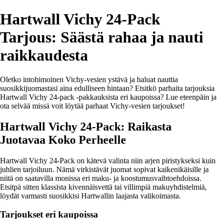
Hartwall Vichy 24-Pack
Tarjous: Säästä rahaa ja nauti
raikkaudesta
Oletko intohimoinen Vichy-vesien ystävä ja haluat nauttia
suosikkijuomastasi aina edulliseen hintaan? Etsitkö parhaita tarjouksia
Hartwall Vichy 24-pack -pakkauksista eri kaupoissa? Lue eteenpäin ja
ota selvää missä voit löytää parhaat Vichy-vesien tarjoukset!
Hartwall Vichy 24-Pack: Raikasta
Juotavaa Koko Perheelle
Hartwall Vichy 24-Pack on kätevä valinta niin arjen piristykseksi kuin
juhlien tarjoiluun. Nämä virkistävät juomat sopivat kaikenikäisille ja
niitä on saatavilla monissa eri maku- ja koostumusvaihtoehdoissa.
Etsitpä sitten klassista kivennäisvettä tai villimpiä makuyhdistelmiä,
löydät varmasti suosikkisi Hartwallin laajasta valikoimasta.
Tarjoukset eri kaupoissa