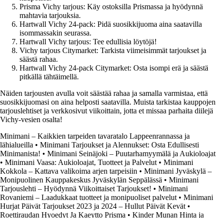
Prisma Vichy tarjous: Käy ostoksilla Prismassa ja hyödynnä
mahtavia tarjouksia.
Hartwall Vichy 24-pack: Pidä suosikkijuoma aina saatavilla
isommassakin seurassa.
Hartwall Vichy tarjous: Tee edullisia löytöjä!
Vichy tarjous Citymarket: Tarkista viimeisimmät tarjoukset ja
säästä rahaa.
Hartwall Vichy 24-pack Citymarket: Osta isompi erä ja säästä
pitkällä tähtäimellä.
Näiden tarjousten avulla voit säästää rahaa ja samalla varmistaa, että
suosikkijuomasi on aina helposti saatavilla. Muista tarkistaa kauppojen
tarjouslehtiset ja verkkosivut viikoittain, jotta et missaa parhaita diilejä
Vichy-vesien osalta!
Minimani – Kaikkien tarpeiden tavaratalo Lappeenrannassa ja
lähialueilla
•
Minimani Tarjoukset ja Alennukset: Osta Edullisesti
Minimanista!
•
Minimani Seinäjoki – Puutarhamyymälä ja Aukioloajat
•
Minimani Vaasa: Aukioloajat, Tuotteet ja Palvelut
•
Minimani
Kokkola – Kattava valikoima arjen tarpeisiin
•
Minimani Jyväskylä –
Monipuolinen Kauppakeskus Jyväskylän Seppälässä
•
Minimani
Tarjouslehti – Hyödynnä Viikoittaiset Tarjoukset!
•
Minimani
Rovaniemi – Laadukkaat tuotteet ja monipuoliset palvelut
•
Minimani
Hurjat Päivät Tarjoukset 2023 ja 2024 – Hullut Päivät Kevät
•
Roettiraudan Hyoedyt Ja Kaeytto Prisma
•
Kinder Munan Hinta ja