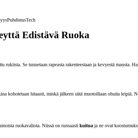
syys
Puhdistus
Tech
eyttä Edistävä Ruoka
ttu rukiista. Se tunnetaan rapeasta rakenteestaan ja kevyestä mausta. H
kina kohotetaan hitaasti, minkä jälkeen siitä muotoillaan ohuita leipiä. N
inoista ruokavaliota. Niissä on runsaasti
kuitua
ja ne ovat koostumukse