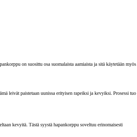
apankorppu on suosittu osa suomalaista aamiaista ja sitä käytetään myös
ämä leivät paistetaan uunissa erityisen rapeiksi ja kevyiksi. Prosessi tuo
ltaan kevyitä. Tästä syystä hapankorppu soveltuu erinomaisesti