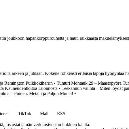
aatin joukkoon hapankorppurouhetta ja nauti raikkaasta makuelämyksest
 aterioita arkeen ja juhlaan. Kokeile rohkeasti erilaisia tapoja hyödyntä
 ja Remington Puikkokiharrin
•
Tunturi Montauk 29 – Maastopyörä Tun
ta Kauneudenhoitoa Luonnosta
•
Teekannun valinta – Miten löydät p
lma – Puinen, Metalli ja Paljon Muuta!
•
terest
TikTok
Mail
RSS
 jos ostat tämän verkkosivuston linkkien kautta.