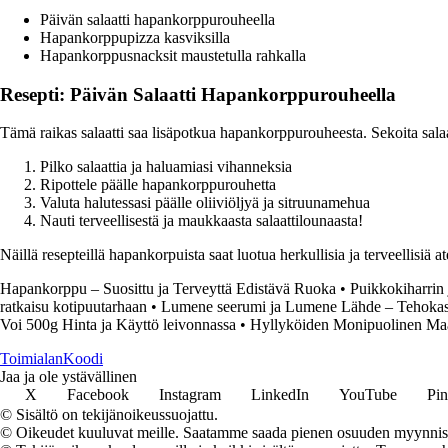
Päivän salaatti hapankorppurouheella
Hapankorppupizza kasviksilla
Hapankorppusnacksit maustetulla rahkalla
Resepti: Päivän Salaatti Hapankorppurouheella
Tämä raikas salaatti saa lisäpotkua hapankorppurouheesta. Sekoita sal
Pilko salaattia ja haluamiasi vihanneksia
Ripottele päälle hapankorppurouhetta
Valuta halutessasi päälle oliiviöljyä ja sitruunamehua
Nauti terveellisestä ja maukkaasta salaattilounaasta!
Näillä resepteillä hapankorpuista saat luotua herkullisia ja terveellisiä
Hapankorppu – Suosittu ja Terveyttä Edistävä Ruoka
•
Puikkokiharrin
ratkaisu kotipuutarhaan
•
Lumene seerumi ja Lumene Lähde – Tehokas
Voi 500g Hinta ja Käyttö leivonnassa
•
Hyllyköiden Monipuolinen Maai
Toimialan
Koodi
Jaa ja ole ystävällinen
X
Facebook
Instagram
LinkedIn
YouTube
Pin
© Sisältö on tekijänoikeussuojattu.
© Oikeudet kuuluvat meille. Saatamme saada pienen osuuden myynnistä,