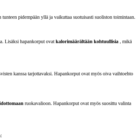
 tunteen pidempään yllä ja vaikuttaa suotuisasti suoliston toimintaan.
eja. Lisäksi hapankorput ovat
kalorimäärältään kohtuullisia
, mikä
asvisten kanssa tarjottavaksi. Hapankorput ovat myös oiva vaihtoehto
idottomaan
ruokavalioon. Hapankorput ovat myös suosittu valinta
: