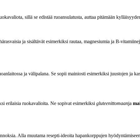
kavaliota, sillä se edistää ruoansulatusta, auttaa pitämään kylläisyyden
härasvaisia ja sisältävät esimerkiksi rautaa, magnesiumia ja B-vitamiin
anlaitossa ja välipalana. Se sopii mainiosti esimerkiksi juustojen ja k
i erilaisia ruokavalioita. Ne sopivat esimerkiksi
gluteenittomaan
ja
ma
ä annoksia. Alla muutama resepti-ideoita hapankorppujen hyödyntämiseen