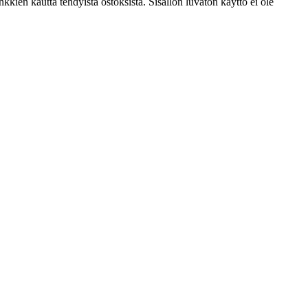
kien kautta tehdyistä ostoksista. Sisällön luvaton käyttö ei ole