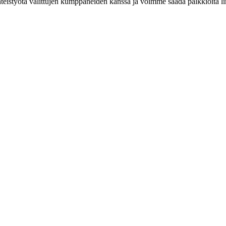
eistyötä valittujen kumppaneiden kanssa ja voimme saada palkkioita link