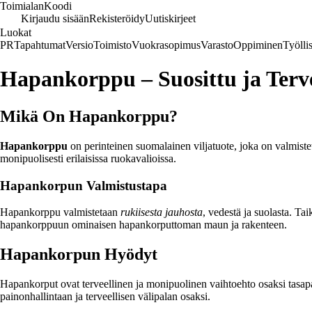
Toimialan
Koodi
Kirjaudu sisään
Rekisteröidy
Uutiskirjeet
Luokat
PR
Tapahtumat
Versio
Toimisto
Vuokrasopimus
Varasto
Oppiminen
Työlli
Hapankorppu – Suosittu ja Terv
Mikä On Hapankorppu?
Hapankorppu
on perinteinen suomalainen viljatuote, joka on valmiste
monipuolisesti erilaisissa ruokavalioissa.
Hapankorpun Valmistustapa
Hapankorppu valmistetaan
rukiisesta jauhosta
, vedestä ja suolasta. Tai
hapankorppuun ominaisen hapankorputtoman maun ja rakenteen.
Hapankorpun Hyödyt
Hapankorput ovat terveellinen ja monipuolinen vaihtoehto osaksi tasapa
painonhallintaan ja terveellisen välipalan osaksi.