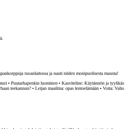
ä.
ä hapankorppuja ruoanlaitossa ja nauti niiden monipuolisesta mausta!
turi
•
Puutarhapenkin luominen
•
Kasviteline: Käytännön ja tyylikäs
arhaan teekannun?
•
Leijan maailma: opas lentoelämään
•
Voita: Valio