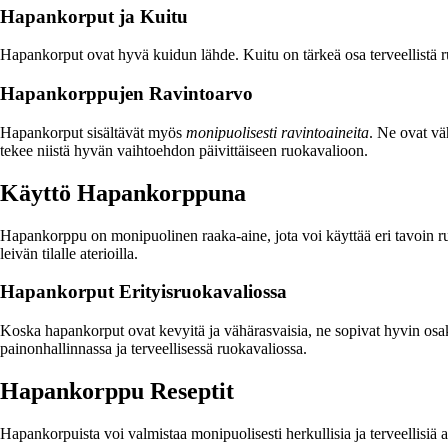
Hapankorput ja Kuitu
Hapankorput ovat hyvä kuidun lähde. Kuitu on tärkeä osa terveellistä ruo
Hapankorppujen Ravintoarvo
Hapankorput sisältävät myös
monipuolisesti ravintoaineita
. Ne ovat vä
tekee niistä hyvän vaihtoehdon päivittäiseen ruokavalioon.
Käyttö Hapankorppuna
Hapankorppu on monipuolinen raaka-aine, jota voi käyttää eri tavoin ruo
leivän tilalle aterioilla.
Hapankorput Erityisruokavaliossa
Koska hapankorput ovat kevyitä ja vähärasvaisia, ne sopivat hyvin osaks
painonhallinnassa ja terveellisessä ruokavaliossa.
Hapankorppu Reseptit
Hapankorpuista voi valmistaa monipuolisesti herkullisia ja terveellisi