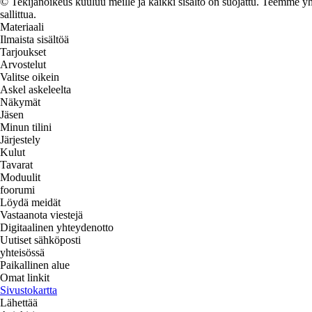
© Tekijänoikeus kuuluu meille ja kaikki sisältö on suojattu. Teemme yht
sallittua.
Materiaali
Ilmaista sisältöä
Tarjoukset
Arvostelut
Valitse oikein
Askel askeleelta
Näkymät
Jäsen
Minun tilini
Järjestely
Kulut
Tavarat
Moduulit
foorumi
Löydä meidät
Vastaanota viestejä
Digitaalinen yhteydenotto
Uutiset sähköposti
yhteisössä
Paikallinen alue
Omat linkit
Sivustokartta
Lähettää