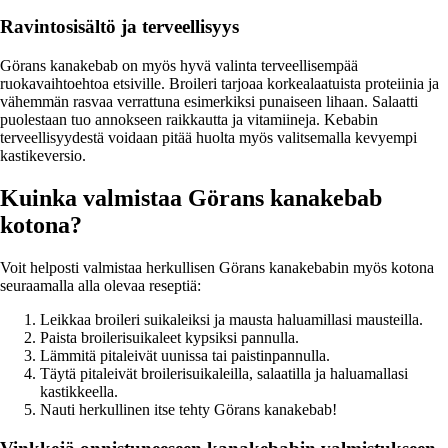
Ravintosisältö ja terveellisyys
Görans kanakebab on myös hyvä valinta terveellisempää
ruokavaihtoehtoa etsiville. Broileri tarjoaa korkealaatuista proteiinia ja
vähemmän rasvaa verrattuna esimerkiksi punaiseen lihaan. Salaatti
puolestaan tuo annokseen raikkautta ja vitamiineja. Kebabin
terveellisyydestä voidaan pitää huolta myös valitsemalla kevyempi
kastikeversio.
Kuinka valmistaa Görans kanakebab
kotona?
Voit helposti valmistaa herkullisen Görans kanakebabin myös kotona
seuraamalla alla olevaa reseptiä:
Leikkaa broileri suikaleiksi ja mausta haluamillasi mausteilla.
Paista broilerisuikaleet kypsiksi pannulla.
Lämmitä pitaleivät uunissa tai paistinpannulla.
Täytä pitaleivät broilerisuikaleilla, salaatilla ja haluamallasi
kastikkeella.
Nauti herkullinen itse tehty Görans kanakebab!