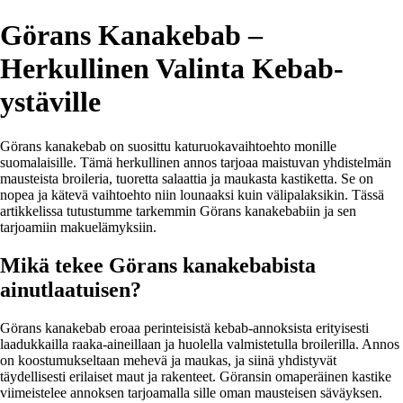
Görans Kanakebab –
Herkullinen Valinta Kebab-
ystäville
Görans kanakebab on suosittu katuruokavaihtoehto monille
suomalaisille. Tämä herkullinen annos tarjoaa maistuvan yhdistelmän
mausteista broileria, tuoretta salaattia ja maukasta kastiketta. Se on
nopea ja kätevä vaihtoehto niin lounaaksi kuin välipalaksikin. Tässä
artikkelissa tutustumme tarkemmin Görans kanakebabiin ja sen
tarjoamiin makuelämyksiin.
Mikä tekee Görans kanakebabista
ainutlaatuisen?
Görans kanakebab eroaa perinteisistä kebab-annoksista erityisesti
laadukkailla raaka-aineillaan ja huolella valmistetulla broilerilla. Annos
on koostumukseltaan mehevä ja maukas, ja siinä yhdistyvät
täydellisesti erilaiset maut ja rakenteet. Göransin omaperäinen kastike
viimeistelee annoksen tarjoamalla sille oman mausteisen säväyksen.