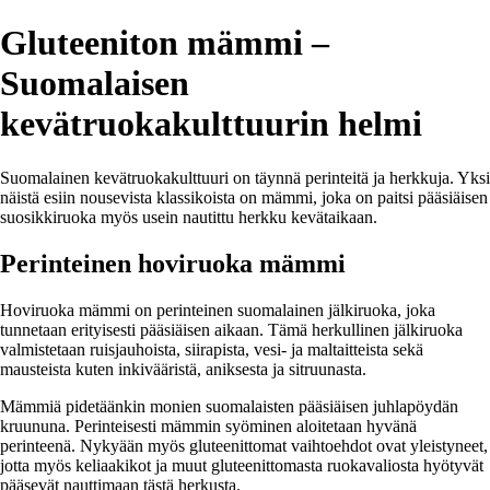
Gluteeniton mämmi –
Suomalaisen
kevätruokakulttuurin helmi
Suomalainen kevätruokakulttuuri on täynnä perinteitä ja herkkuja. Yksi
näistä esiin nousevista klassikoista on mämmi, joka on paitsi pääsiäisen
suosikkiruoka myös usein nautittu herkku kevätaikaan.
Perinteinen hoviruoka mämmi
Hoviruoka mämmi on perinteinen suomalainen jälkiruoka, joka
tunnetaan erityisesti pääsiäisen aikaan. Tämä herkullinen jälkiruoka
valmistetaan ruisjauhoista, siirapista, vesi- ja maltaitteista sekä
mausteista kuten inkivääristä, aniksesta ja sitruunasta.
Mämmiä pidetäänkin monien suomalaisten pääsiäisen juhlapöydän
kruununa. Perinteisesti mämmin syöminen aloitetaan hyvänä
perinteenä. Nykyään myös gluteenittomat vaihtoehdot ovat yleistyneet,
jotta myös keliaakikot ja muut gluteenittomasta ruokavaliosta hyötyvät
pääsevät nauttimaan tästä herkusta.