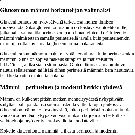
Gluteeniton mämmi herkuttelijan valinnaksi
Gluteenittomuus on nykypäivänä tärkeä osa monen ihmisen
ruokavaliota. Siksi gluteeniton mämmi on loistava vaihtoehto niille,
jotka haluavat nauttia perinteisen maun ilman gluteenia. Gluteeniton
mämmi valmistetaan samalla perinteisellä tavalla kuin perinteinenkin
mämmi, mutta käyttämällä gluteenittomia raaka-aineita.
Gluteenittoman mämmin maku on yhtä herkullinen kuin perinteisenkin
mämmin. Siinä on sopiva makeus siirapista ja mausteisuutta
inkivääristä, aniksesta ja sitruunasta. Gluteenittomasta mämmin voi
nauttia sellaisenaan tai lisätä siihen perinteisiä mämmin kera nautittavia
lisukkeita kuten maitoa tai sokeria.
Mämmi – perinteinen ja moderni herkku yhdessä
Mämmi on kulkenut pitkän matkan menneisyydestä nykypäivään
säilyttäen silti paikkansa suomalaisten kevätherkkujen joukossa.
Gluteeniton mämmi on osoitus siitä, miten perinteistä ruokakulttuuria
voidaan sopeuttaa nykypäivän vaatimuksiin tarjoamalla herkullisia
vaihtoehtoja myös erityisruokavalioita noudattaville.
Kokeile gluteenitonta mämmiä ja ihastu perinteen ja modernin