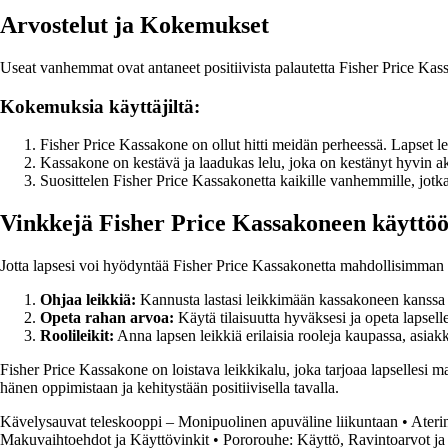
Arvostelut ja Kokemukset
Useat vanhemmat ovat antaneet positiivista palautetta Fisher Price Kassak
Kokemuksia käyttäjiltä:
Fisher Price Kassakone on ollut hitti meidän perheessä. Lapset l
Kassakone on kestävä ja laadukas lelu, joka on kestänyt hyvin akt
Suosittelen Fisher Price Kassakonetta kaikille vanhemmille, jotka 
Vinkkejä Fisher Price Kassakoneen käyttö
Jotta lapsesi voi hyödyntää Fisher Price Kassakonetta mahdollisimman 
Ohjaa leikkiä:
Kannusta lastasi leikkimään kassakoneen kanssa ja 
Opeta rahan arvoa:
Käytä tilaisuutta hyväksesi ja opeta lapsell
Roolileikit:
Anna lapsen leikkiä erilaisia rooleja kaupassa, asia
Fisher Price Kassakone on loistava leikkikalu, joka tarjoaa lapsellesi ma
hänen oppimistaan ja kehitystään positiivisella tavalla.
Kävelysauvat teleskooppi – Monipuolinen apuväline liikuntaan
•
Ateri
Makuvaihtoehdot ja Käyttövinkit
•
Pororouhe: Käyttö, Ravintoarvot j