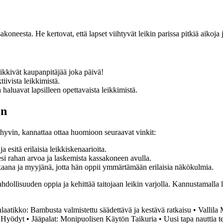
oneesta. He kertovat, että lapset viihtyvät leikin parissa pitkiä aikoja 
eikkivät kaupanpitäjää joka päivä!
iivista leikkimistä.
haluavat lapsilleen opettavaista leikkimistä.
ön
hyvin, kannattaa ottaa huomioon seuraavat vinkit:
esitä erilaisia leikkiskenaarioita.
esi rahan arvoa ja laskemista kassakoneen avulla.
kkaana ja myyjänä, jotta hän oppii ymmärtämään erilaisia näkökulmia.
hdollisuuden oppia ja kehittää taitojaan leikin varjolla. Kannustamalla l
nlaatikko: Bambusta valmistettu säädettävä ja kestävä ratkaisu
•
Vallila 
a Hyödyt
•
Jääpalat: Monipuolisen Käytön Taikuria
•
Uusi tapa nauttia 