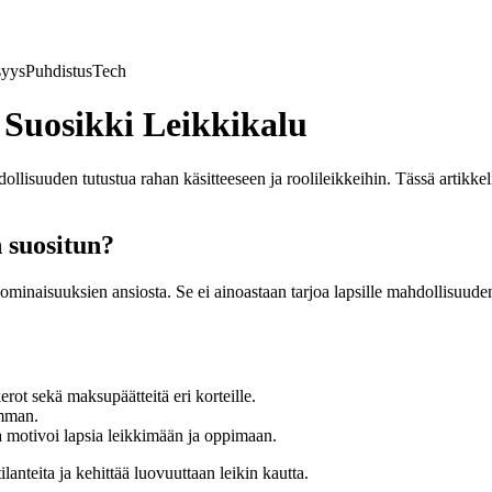
syys
Puhdistus
Tech
 Suosikki Leikkikalu
dollisuuden tutustua rahan käsitteeseen ja roolileikkeihin. Tässä artikk
 suositun?
ominaisuuksien ansiosta. Se ei ainoastaan tarjoa lapsille mahdollisuude
rot sekä maksupäätteitä eri korteille.
emman.
 motivoi lapsia leikkimään ja oppimaan.
ilanteita ja kehittää luovuuttaan leikin kautta.