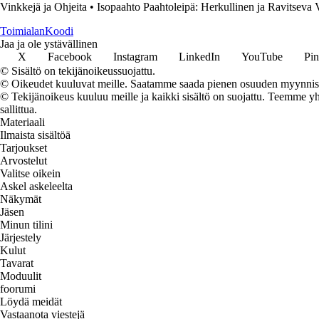
Vinkkejä ja Ohjeita
•
Isopaahto Paahtoleipä: Herkullinen ja Ravitseva
Toimialan
Koodi
Jaa ja ole ystävällinen
X
Facebook
Instagram
LinkedIn
YouTube
Pin
© Sisältö on tekijänoikeussuojattu.
© Oikeudet kuuluvat meille. Saatamme saada pienen osuuden myynnistä,
© Tekijänoikeus kuuluu meille ja kaikki sisältö on suojattu. Teemme yht
sallittua.
Materiaali
Ilmaista sisältöä
Tarjoukset
Arvostelut
Valitse oikein
Askel askeleelta
Näkymät
Jäsen
Minun tilini
Järjestely
Kulut
Tavarat
Moduulit
foorumi
Löydä meidät
Vastaanota viestejä