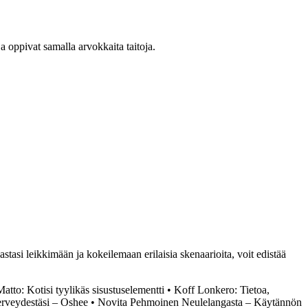
ja oppivat samalla arvokkaita taitoja.
astasi leikkimään ja kokeilemaan erilaisia skenaarioita, voit edistää
Matto: Kotisi tyylikäs sisustuselementti
•
Koff Lonkero: Tietoa,
terveydestäsi – Oshee
•
Novita Pehmoinen Neulelangasta – Käytännön