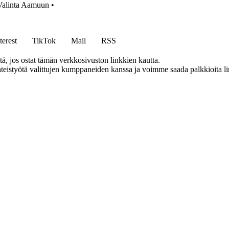
 Valinta Aamuun
•
terest
TikTok
Mail
RSS
 jos ostat tämän verkkosivuston linkkien kautta.
eistyötä valittujen kumppaneiden kanssa ja voimme saada palkkioita link