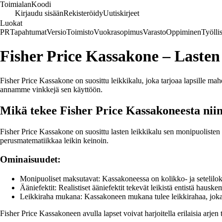
Toimialan
Koodi
Kirjaudu sisään
Rekisteröidy
Uutiskirjeet
Luokat
PR
Tapahtumat
Versio
Toimisto
Vuokrasopimus
Varasto
Oppiminen
Työlli
Fisher Price Kassakone – Lasten
Fisher Price Kassakone on suosittu leikkikalu, joka tarjoaa lapsille mah
annamme vinkkejä sen käyttöön.
Mikä tekee Fisher Price Kassakoneesta niin
Fisher Price Kassakone on suosittu lasten leikkikalu sen monipuolisten 
perusmatematiikkaa leikin keinoin.
Ominaisuudet:
Monipuoliset maksutavat: Kassakoneessa on kolikko- ja seteliloke
Ääniefektit: Realistiset ääniefektit tekevät leikistä entistä hausk
Leikkiraha mukana: Kassakoneen mukana tulee leikkirahaa, joka
Fisher Price Kassakoneen avulla lapset voivat harjoitella erilaisia arjen t