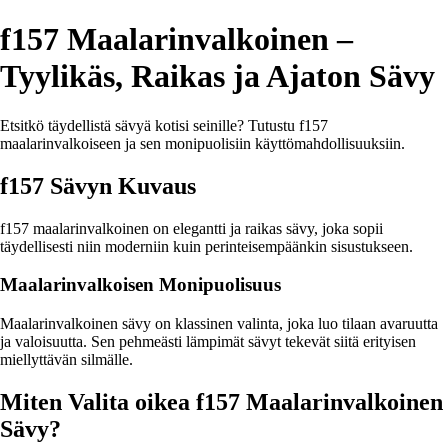
f157 Maalarinvalkoinen –
Tyylikäs, Raikas ja Ajaton Sävy
Etsitkö täydellistä sävyä kotisi seinille? Tutustu f157
maalarinvalkoiseen ja sen monipuolisiin käyttömahdollisuuksiin.
f157 Sävyn Kuvaus
f157 maalarinvalkoinen on elegantti ja raikas sävy, joka sopii
täydellisesti niin moderniin kuin perinteisempäänkin sisustukseen.
Maalarinvalkoisen Monipuolisuus
Maalarinvalkoinen sävy on klassinen valinta, joka luo tilaan avaruutta
ja valoisuutta. Sen pehmeästi lämpimät sävyt tekevät siitä erityisen
miellyttävän silmälle.
Miten Valita oikea f157 Maalarinvalkoinen
Sävy?