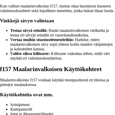
Kun valitset maalarinvalkoista f157, muista ottaa huomioon huoneen
valaistusolosuhteet sekä lopullinen tunnelma, jonka haluat tilaan luoda.
Vinkkejä sävyn valintaan
Testaa sävyä seinällä:
Hanki maalarinvalkoisen värikartta ja
testaa eri sävyjä seinällä eri vuorokaudenaikoina.
Vertaa muihin sisustuselementteihin:
Harkitse, miten
maalarinvalkoinen sävy sopii yhteen kodin muiden väripintojen
ja kalusteiden kanssa.
Valitse oikea kiiltoaste:
Kiiltoaste vaikuttaa siihen, miltä väri
näyttää eri valaistusolosuhteissa.
f157 Maalarinvalkoisen Käyttökohteet
Maalarinvalkoista f157 voidaan käyttää monipuolisesti eri tiloissa ja
pintojen maalauksessa.
Käyttökohteita ovat mm.
Seinäpinnat
Kattopaneelit
listat ja ikkunanpielilaudat