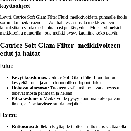
käyttöohjeet
Levitä Catrice Soft Glam Filter Fluid -meikkivoidetta puhtaalle iholle
sormin tai meikkisienellä. Voit halutessasi lisätä meikkivoiteen
kerroksittain saadaksesi haluamasi peittävyyden. Muista viimeistellä
meikkipohja puuterilla, jotta meikki pysyy kauniina koko päivän.
Catrice Soft Glam Filter -meikkivoiteen
edut ja haitat
Edut:
Kevyt koostumus:
Catrice Soft Glam Filter Fluid tuntuu
kevyeltä iholla ja antaa luonnollisen lopputuloksen.
Hoitavat ainesosat:
Tuotteen sisältämät hoitavat ainesosat
tekevät ihosta pehmeän ja heleän.
Pitkäkestoinen:
Meikkivoide pysyy kauniina koko päivän
ilman, että se tarvitsee suuria korjailuja.
Haitat:
Riittoisuus:
Joillekin käyttäjille tuotteen riittoisuus saattaa olla