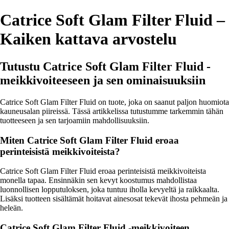
Catrice Soft Glam Filter Fluid –
Kaiken kattava arvostelu
Tutustu Catrice Soft Glam Filter Fluid -
meikkivoiteeseen ja sen ominaisuuksiin
Catrice Soft Glam Filter Fluid on tuote, joka on saanut paljon huomiota
kauneusalan piireissä. Tässä artikkelissa tutustumme tarkemmin tähän
tuotteeseen ja sen tarjoamiin mahdollisuuksiin.
Miten Catrice Soft Glam Filter Fluid eroaa
perinteisistä meikkivoiteista?
Catrice Soft Glam Filter Fluid eroaa perinteisistä meikkivoiteista
monella tapaa. Ensinnäkin sen kevyt koostumus mahdollistaa
luonnollisen lopputuloksen, joka tuntuu iholla kevyeltä ja raikkaalta.
Lisäksi tuotteen sisältämät hoitavat ainesosat tekevät ihosta pehmeän ja
heleän.
Catrice Soft Glam Filter Fluid -meikkivoiteen