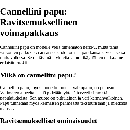
Cannellini papu:
Ravitsemuksellinen
voimapakkaus
Cannellini papu on monelle vielä tuntematon herkku, mutta tämä
valkoinen palkokasvi ansaitsee ehdottomasti paikkansa terveellisessä
ruokavaliossa. Se on täynnä ravinteita ja monikäyttöinen raaka-aine
erilaisiin ruokiin.
Mikä on cannellini papu?
Cannellini papu, myös tunnettu nimellä valkopapu, on peräisin
Välimeren alueelta ja sitä pidetään yhtenä terveellisimmistä
papulajikkeista. Sen muoto on pitkulainen ja väri kermanvalkoinen.
Papu tunnetaan myös kermaisen pehmeästä tekstuuristaan ja miedosta
mausta.
Ravitsemukselliset ominaisuudet