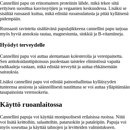
Cannellini papu on erinomainen proteiinin lähde, mikä tekee siitä
erityisen suosittua kasvissyöjien ja vegaanien keskuudessa. Lisäksi se
sisältää runsaasti kuitua, mikä edistää ruoansulatusta ja pitää kylläisenä
pidempään.
Runsaasti ravinteita sisältävänä papulajikkeena cannellini papu tarjoaa
myös hyviä annoksia rautaa, magnesiumia, sinkkiä ja B-vitamiineja.
Hyödyt terveydelle
Cannellini papu voi auttaa alentamaan kolesterolia ja verenpainetta.
Sen antioksidanttipitoisuus puolestaan taistelee elimistössä vapaita
radikaaleja vastaan, mikä edistää terveyttä ja auttaa ehkäisemään
sairauksia.
Lisäksi cannellini papu voi edistää painonhallintaa kylläisyyden
tunteensa ansiosta ja säännöllisesti nautittuna se voi auttaa ylläpitämään
tasapainoista verensokeria.
Käyttö ruoanlaitossa
Cannellini papuja voi käyttää monipuolisesti erilaisissa ruoissa. Niitä
voi lisätä keittoihin, salaatteihin, pataruokiin ja pataleipiin. Papuja voi
myös soseuttaa ja käyttää tahnojen ja levitteiden valmistukseen.