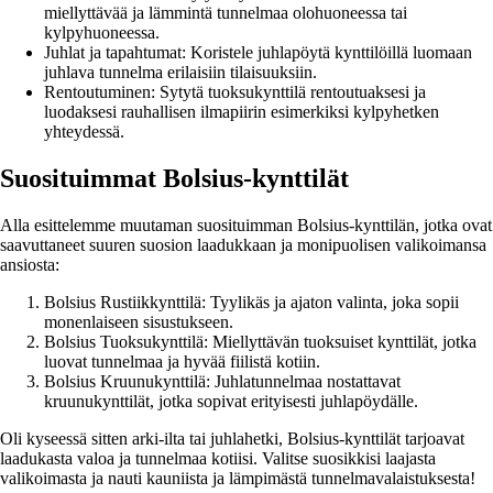
miellyttävää ja lämmintä tunnelmaa olohuoneessa tai
kylpyhuoneessa.
Juhlat ja tapahtumat: Koristele juhlapöytä kynttilöillä luomaan
juhlava tunnelma erilaisiin tilaisuuksiin.
Rentoutuminen: Sytytä tuoksukynttilä rentoutuaksesi ja
luodaksesi rauhallisen ilmapiirin esimerkiksi kylpyhetken
yhteydessä.
Suosituimmat Bolsius-kynttilät
Alla esittelemme muutaman suosituimman Bolsius-kynttilän, jotka ovat
saavuttaneet suuren suosion laadukkaan ja monipuolisen valikoimansa
ansiosta:
Bolsius Rustiikkynttilä: Tyylikäs ja ajaton valinta, joka sopii
monenlaiseen sisustukseen.
Bolsius Tuoksukynttilä: Miellyttävän tuoksuiset kynttilät, jotka
luovat tunnelmaa ja hyvää fiilistä kotiin.
Bolsius Kruunukynttilä: Juhlatunnelmaa nostattavat
kruunukynttilät, jotka sopivat erityisesti juhlapöydälle.
Oli kyseessä sitten arki-ilta tai juhlahetki, Bolsius-kynttilät tarjoavat
laadukasta valoa ja tunnelmaa kotiisi. Valitse suosikkisi laajasta
valikoimasta ja nauti kauniista ja lämpimästä tunnelmavalaistuksesta!