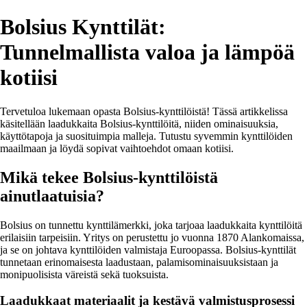
Bolsius Kynttilät:
Tunnelmallista valoa ja lämpöä
kotiisi
Tervetuloa lukemaan opasta Bolsius-kynttilöistä! Tässä artikkelissa
käsitellään laadukkaita Bolsius-kynttilöitä, niiden ominaisuuksia,
käyttötapoja ja suosituimpia malleja. Tutustu syvemmin kynttilöiden
maailmaan ja löydä sopivat vaihtoehdot omaan kotiisi.
Mikä tekee Bolsius-kynttilöistä
ainutlaatuisia?
Bolsius on tunnettu kynttilämerkki, joka tarjoaa laadukkaita kynttilöitä
erilaisiin tarpeisiin. Yritys on perustettu jo vuonna 1870 Alankomaissa,
ja se on johtava kynttilöiden valmistaja Euroopassa. Bolsius-kynttilät
tunnetaan erinomaisesta laadustaan, palamisominaisuuksistaan ja
monipuolisista väreistä sekä tuoksuista.
Laadukkaat materiaalit ja kestävä valmistusprosessi