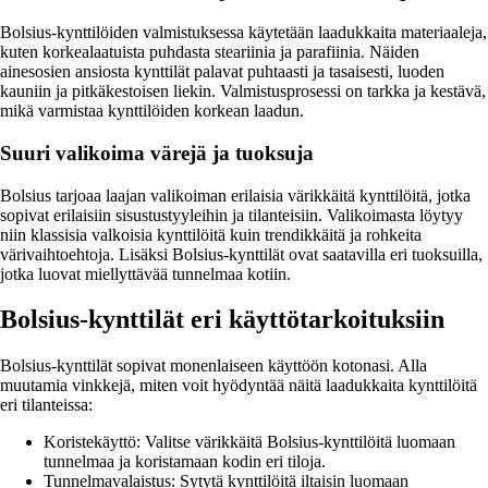
Bolsius-kynttilöiden valmistuksessa käytetään laadukkaita materiaaleja,
kuten korkealaatuista puhdasta steariinia ja parafiinia. Näiden
ainesosien ansiosta kynttilät palavat puhtaasti ja tasaisesti, luoden
kauniin ja pitkäkestoisen liekin. Valmistusprosessi on tarkka ja kestävä,
mikä varmistaa kynttilöiden korkean laadun.
Suuri valikoima värejä ja tuoksuja
Bolsius tarjoaa laajan valikoiman erilaisia värikkäitä kynttilöitä, jotka
sopivat erilaisiin sisustustyyleihin ja tilanteisiin. Valikoimasta löytyy
niin klassisia valkoisia kynttilöitä kuin trendikkäitä ja rohkeita
värivaihtoehtoja. Lisäksi Bolsius-kynttilät ovat saatavilla eri tuoksuilla,
jotka luovat miellyttävää tunnelmaa kotiin.
Bolsius-kynttilät eri käyttötarkoituksiin
Bolsius-kynttilät sopivat monenlaiseen käyttöön kotonasi. Alla
muutamia vinkkejä, miten voit hyödyntää näitä laadukkaita kynttilöitä
eri tilanteissa:
Koristekäyttö: Valitse värikkäitä Bolsius-kynttilöitä luomaan
tunnelmaa ja koristamaan kodin eri tiloja.
Tunnelmavalaistus: Sytytä kynttilöitä iltaisin luomaan