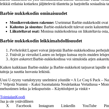
leikkiä erilaisia kotiarkea jäljitteleviä tilanteita ja harjoitella sosiaalisia t
Barbie nukkekodin ominaisuudet
Monikerroksinen rakenne:
Useimmat Barbie-nukkekodit ovat m
Kalustus ja sisustus:
Barbie-nukkekodit tulevat usein kalustettuina
Liikuteltavat osat:
Monissa nukkekodeissa on liikuteltavia osia, ku
Barbie nukkekodin leikkimahdollisuudet
Perheleikit:
Lapset voivat järjestää Barbie-nukkekodissa perhejuhl
Ystävät ja vierailut:
Lasten on helppo kutsua myös muiden leluje
Arjen askareet:
Barbie-nukkekodissa voi simuloida arjen askareita,
Kaiken kaikkiaan Barbie-nukke ja Barbie-nukkekoti tarjoavat lapsille mie
taitoja ja nauttia luovasta leikistä.
Uusi U-tyyny vartalotyyny unelmiesi yöunille
•
A Le Coq 6 Pack – Nau
7 Veljestä Nummi – Kaksi Suomalaista Neulelankaa Vertailussa
•
Mons
mehustimen letku ja letkupuristin – Käyttöohjeet ja vinkit
•
Toimialan
Koodi
Jaa ja ole ystävällinen
X
Facebook
Instagram
LinkedIn
YouTube
Pin