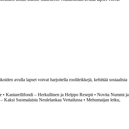
den avulla lapset voivat harjoitella roolileikkejä, kehittää sosiaalisia
e
•
Kantarellifondi – Herkullinen ja Helppo Resepti
•
Novita Nummi ja
– Kaksi Suomalaista Neulelankaa Vertailussa
•
Mehumaijan letku,