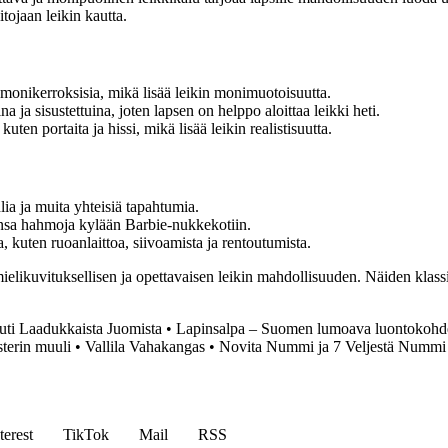
aitojaan leikin kautta.
onikerroksisia, mikä lisää leikin monimuotoisuutta.
 ja sisustettuina, joten lapsen on helppo aloittaa leikki heti.
ten portaita ja hissi, mikä lisää leikin realistisuutta.
ia ja muita yhteisiä tapahtumia.
nsa hahmoja kylään Barbie-nukkekotiin.
 kuten ruoanlaittoa, siivoamista ja rentoutumista.
likuvituksellisen ja opettavaisen leikin mahdollisuuden. Näiden klassikoi
ti Laadukkaista Juomista
•
Lapinsalpa – Suomen lumoava luontokohd
terin muuli
•
Vallila Vahakangas
•
Novita Nummi ja 7 Veljestä Nummi 
terest
TikTok
Mail
RSS