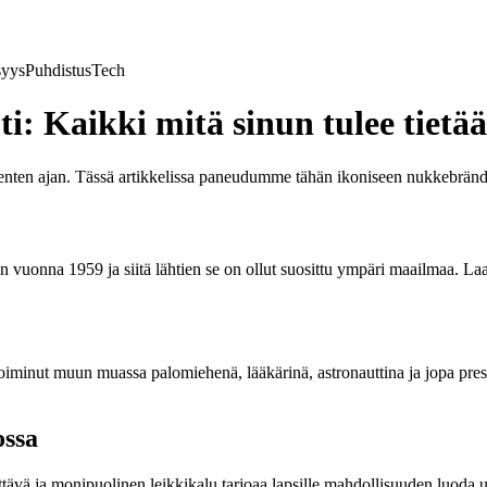
syys
Puhdistus
Tech
: Kaikki mitä sinun tulee tietää
enten ajan. Tässä artikkelissa paneudumme tähän ikoniseen nukkebrändi
 vuonna 1959 ja siitä lähtien se on ollut suosittu ympäri maailmaa. Laa
toiminut muun muassa palomiehenä, lääkärinä, astronauttina ja jopa pre
ossa
ttävä ja monipuolinen leikkikalu tarjoaa lapsille mahdollisuuden luoda