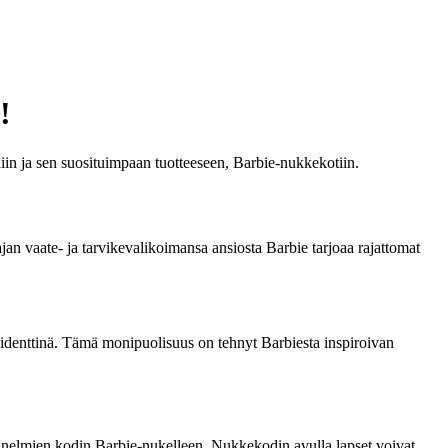
!
in ja sen suosituimpaan tuotteeseen, Barbie-nukkekotiin.
jan vaate- ja tarvikevalikoimansa ansiosta Barbie tarjoaa rajattomat
sidenttinä. Tämä monipuolisuus on tehnyt Barbiesta inspiroivan
 unelmien kodin Barbie-nukelleen. Nukkekodin avulla lapset voivat