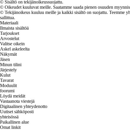
© Sisältö on tekijänoikeussuojattu.
© Oikeudet kuuluvat meille. Saatamme saada pienen osuuden myynnistä,
© Tekijänoikeus kuuluu meille ja kaikki sisältö on suojattu. Teemme yht
sallittua.
Materiaali
Ilmaista sisältöä
Tarjoukset
Arvostelut
Valitse oikein
Askel askeleelta
Näkymät
Jäsen
Minun tilini
Järjestely
Kulut
Tavarat
Moduulit
foorumi
Löydä meidät
Vastaanota viestejä
Digitaalinen yhteydenotto
Uutiset sähköposti
yhteisössä
Paikallinen alue
Omat linkit