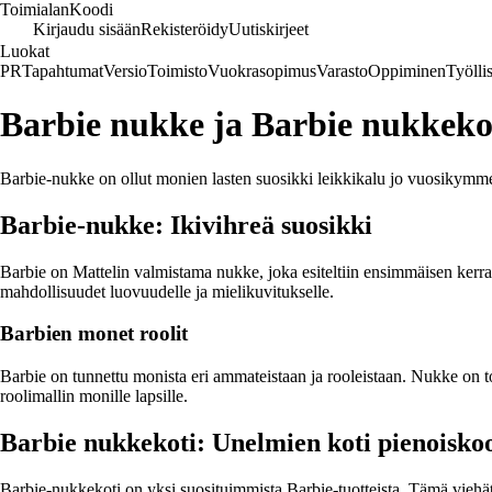
Toimialan
Koodi
Kirjaudu sisään
Rekisteröidy
Uutiskirjeet
Luokat
PR
Tapahtumat
Versio
Toimisto
Vuokrasopimus
Varasto
Oppiminen
Työlli
Barbie nukke ja Barbie nukkekoti
Barbie-nukke on ollut monien lasten suosikki leikkikalu jo vuosikymm
Barbie-nukke: Ikivihreä suosikki
Barbie on Mattelin valmistama nukke, joka esiteltiin ensimmäisen kerran
mahdollisuudet luovuudelle ja mielikuvitukselle.
Barbien monet roolit
Barbie on tunnettu monista eri ammateistaan ja rooleistaan. Nukke on 
roolimallin monille lapsille.
Barbie nukkekoti: Unelmien koti pienoisko
Barbie-nukkekoti on yksi suosituimmista Barbie-tuotteista. Tämä viehä