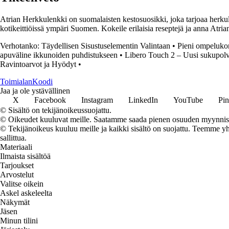
Atrian Herkkulenkki on suomalaisten kestosuosikki, joka tarjoaa herku
kotikeittiöissä ympäri Suomen. Kokeile erilaisia reseptejä ja anna At
Verhotanko: Täydellisen Sisustuselementin Valintaan
•
Pieni ompelukon
apuväline ikkunoiden puhdistukseen
•
Libero Touch 2 – Uusi sukupolvi
Ravintoarvot ja Hyödyt
•
Toimialan
Koodi
Jaa ja ole ystävällinen
X
Facebook
Instagram
LinkedIn
YouTube
Pin
© Sisältö on tekijänoikeussuojattu.
© Oikeudet kuuluvat meille. Saatamme saada pienen osuuden myynnistä,
© Tekijänoikeus kuuluu meille ja kaikki sisältö on suojattu. Teemme yht
sallittua.
Materiaali
Ilmaista sisältöä
Tarjoukset
Arvostelut
Valitse oikein
Askel askeleelta
Näkymät
Jäsen
Minun tilini