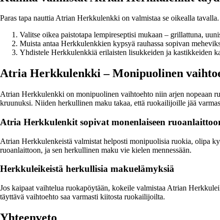
Paras tapa nauttia Atrian Herkkulenkki on valmistaa se oikealla tavalla
Valitse oikea paistotapa lempireseptisi mukaan – grillattuna, uuni
Muista antaa Herkkulenkkien kypsyä rauhassa sopivan meheviks
Yhdistele Herkkulenkkiä erilaisten lisukkeiden ja kastikkeiden k
Atria Herkkulenkki – Monipuolinen vaihtoe
Atrian Herkkulenkki on monipuolinen vaihtoehto niin arjen nopeaan ruoan
kruunuksi. Niiden herkullinen maku takaa, että ruokailijoille jää varmas
Atria Herkkulenkit sopivat monenlaiseen ruoanlaittoo
Atrian Herkkulenkeistä valmistat helposti monipuolisia ruokia, olipa k
ruoanlaittoon, ja sen herkullinen maku vie kielen mennessään.
Herkkuleikeistä herkullisia makuelämyksiä
Jos kaipaat vaihtelua ruokapöytään, kokeile valmistaa Atrian Herkkuleikesa
täyttävä vaihtoehto saa varmasti kiitosta ruokailijoilta.
Yhteenveto