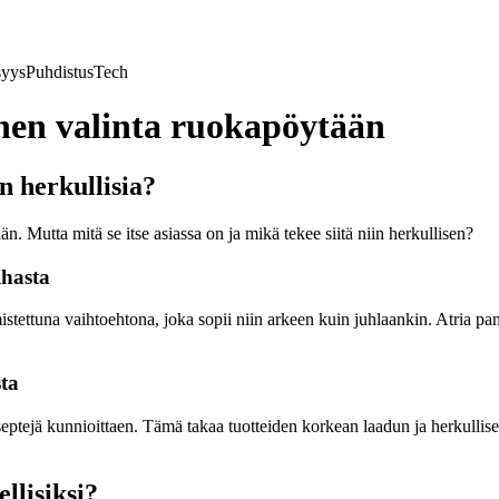
syys
Puhdistus
Tech
nen valinta ruokapöytään
n herkullisia?
. Mutta mitä se itse asiassa on ja mikä tekee siitä niin herkullisen?
ihasta
tettuna vaihtoehtona, joka sopii niin arkeen kuin juhlaankin. Atria pan
ta
reseptejä kunnioittaen. Tämä takaa tuotteiden korkean laadun ja herkul
llisiksi?