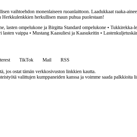
llisen vaihtoehdon monenlaiseen ruoanlaittoon. Laadukkaat raaka-aineet
rian Herkkulenkkien herkullisen maun puhua puolestaan!
e, lasten ompelukone ja Birgitta Standard ompelukone
•
Tukkirekka-le
 lasten vaippa
•
Mustang Kaasuliesi ja Kaasukeitin
•
Lastenkuljetuskär
terest
TikTok
Mail
RSS
 jos ostat tämän verkkosivuston linkkien kautta.
eistyötä valittujen kumppaneiden kanssa ja voimme saada palkkioita link