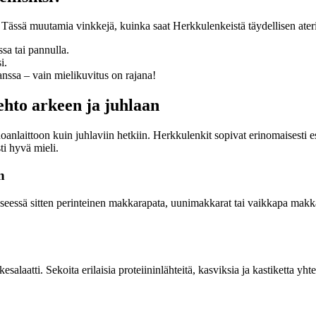
. Tässä muutamia vinkkejä, kuinka saat Herkkulenkeistä täydellisen ater
ssa tai pannulla.
i.
anssa – vain mielikuvitus on rajana!
hto arkeen ja juhlaan
laittoon kuin juhlaviin hetkiin. Herkkulenkit sopivat erinomaisesti esi
ti hyvä mieli.
n
yseessä sitten perinteinen makkarapata, uunimakkarat tai vaikkapa makk
laatti. Sekoita erilaisia proteiininlähteitä, kasviksia ja kastiketta yhte