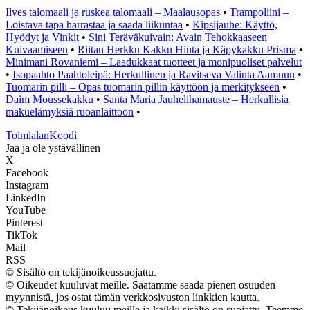
Ilves talomaali ja ruskea talomaali – Maalausopas
•
Trampoliini –
Loistava tapa harrastaa ja saada liikuntaa
•
Kipsijauhe: Käyttö,
Hyödyt ja Vinkit
•
Sini Teräväkuivain: Avain Tehokkaaseen
Kuivaamiseen
•
Riitan Herkku Kakku Hinta ja Käpykakku Prisma
•
Minimani Rovaniemi – Laadukkaat tuotteet ja monipuoliset palvelut
•
Isopaahto Paahtoleipä: Herkullinen ja Ravitseva Valinta Aamuun
•
Tuomarin pilli – Opas tuomarin pillin käyttöön ja merkitykseen
•
Daim Moussekakku
•
Santa Maria Jauhelihamauste – Herkullisia
makuelämyksiä ruoanlaittoon
•
Toimialan
Koodi
Jaa ja ole ystävällinen
X
Facebook
Instagram
LinkedIn
YouTube
Pinterest
TikTok
Mail
RSS
© Sisältö on tekijänoikeussuojattu.
© Oikeudet kuuluvat meille. Saatamme saada pienen osuuden
myynnistä, jos ostat tämän verkkosivuston linkkien kautta.
© Tekijänoikeus kuuluu meille ja kaikki sisältö on suojattu. Teemme