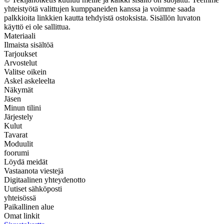
yhteistyötä valittujen kumppaneiden kanssa ja voimme saada
palkkioita linkkien kautta tehdyistä ostoksista. Sisällön luvaton
käyttö ei ole sallittua.
Materiaali
Ilmaista sisältöä
Tarjoukset
Arvostelut
Valitse oikein
Askel askeleelta
Näkymät
Jäsen
Minun tilini
Järjestely
Kulut
Tavarat
Moduulit
foorumi
Löydä meidät
Vastaanota viestejä
Digitaalinen yhteydenotto
Uutiset sähköposti
yhteisössä
Paikallinen alue
Omat linkit