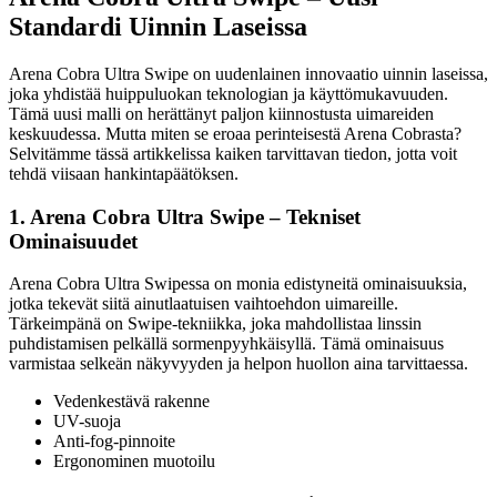
Standardi Uinnin Laseissa
Arena Cobra Ultra Swipe on uudenlainen innovaatio uinnin laseissa,
joka yhdistää huippuluokan teknologian ja käyttömukavuuden.
Tämä uusi malli on herättänyt paljon kiinnostusta uimareiden
keskuudessa. Mutta miten se eroaa perinteisestä Arena Cobrasta?
Selvitämme tässä artikkelissa kaiken tarvittavan tiedon, jotta voit
tehdä viisaan hankintapäätöksen.
1. Arena Cobra Ultra Swipe – Tekniset
Ominaisuudet
Arena Cobra Ultra Swipessa on monia edistyneitä ominaisuuksia,
jotka tekevät siitä ainutlaatuisen vaihtoehdon uimareille.
Tärkeimpänä on Swipe-tekniikka, joka mahdollistaa linssin
puhdistamisen pelkällä sormenpyyhkäisyllä. Tämä ominaisuus
varmistaa selkeän näkyvyyden ja helpon huollon aina tarvittaessa.
Vedenkestävä rakenne
UV-suoja
Anti-fog-pinnoite
Ergonominen muotoilu