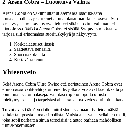
2. Arena Cobra – Luotettava Valinta
Arena Cobra on vakiinnuttanut asemansa laadukkaana
uimalasimallina, jota monet ammattilaisuimaritkin suosivat. Sen
kestävyys ja mukavuus ovat tehneet siitä suositun valinnan eri
uintioloissa. Vaikka Arena Cobra ei sisällä Swipe-tekniikkaa, se
tarjoaa silti erinomaista suorituskykyä ja näkyvyyttä.
Korkealaatuiset linssit
Säädettävä nenäsilta
Suuri näkökenttä
Kestävä rakenne
Yhteenveto
Sekä Arena Cobra Ultra Swipe että perinteinen Arena Cobra ovat
erinomaisia vaihtoehtoja uimareille, jotka arvostavat laadukkaita ja
toiminnallisia uimalaseja. Valintasi riippuu lopulta omista
mieltymyksistäsi ja tarpeistasi altaassa tai avovedessä uinnin aikana.
Toivottavasti tämä vertailu auttoi sinua saamaan lisätietoa näistä
kahdesta upeasta uimalasimallista. Muista aina valita sellainen malli,
joka sopii parhaiten sinun tarpeisiisi ja antaa parhaan mahdollisen
uimiskokemuksen.