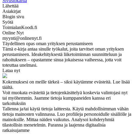
Sivustokartta
Lähettää
Asiakirjat
Blogin sivu
Syötä
ToimialanKoodi.fi
Online Nyt
myynti@onlinenyt.fi
Täydellinen opas oman yrityksen perustamiseen
Tämä e-kirja antaa sinulle työkalut, joita tarvitset oman yrityksen
perustamiseen. Ideakehityksestä liiketoiminnan suunnitteluun ja
rahoitukseen – opastamme sinua jokaisessa vaiheessa, jotta voit
toteuttaa unelmasi.
Lataa nyt
Kokemuksesi on meille tärkeä – siksi käytämme evästeitä. Lue lisää
täältä.
Voit muokata evästeitä ja tietojenkäsittelyä koskevia valintojasi nyt
tai myöhemmin. Jaamme tietoja kumppaneiden kanssa eri
tarkoituksiin
Tallenna ja/tai käytä tietoja laitteesta. Käytä mahdollisimman vähän
tietoja mainosten valinnassa. Luo profiileja personoidulle sisällölle ja
mainoksille. Mittaa näiden vaikutus. Analysoi kohderyhmiä
tilastollisin menetelmin. Paranna ja laajenna digitaalisia
ratkaisujamme