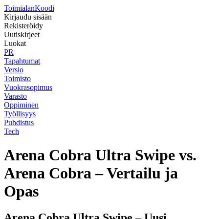
Toimialan
Koodi
Kirjaudu sisään
Rekisteröidy
Uutiskirjeet
Luokat
PR
Tapahtumat
Versio
Toimisto
Vuokrasopimus
Varasto
Oppiminen
Työllisyys
Puhdistus
Tech
Arena Cobra Ultra Swipe vs.
Arena Cobra – Vertailu ja
Opas
Arena Cobra Ultra Swipe – Uusi