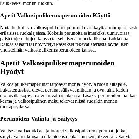
lisukkeeksi moniin ruokiin.
Apetit Valkosipulikermaperunoiden Käyttö
Näitä herkullisia valkosipulikermaperunoita voi käyttää monipuolisesti
erilaisissa ruokalajeissa. Kokeile perunoita esimerkiksi uuniruoissa,
paistettujen lihojen kanssa tai sellaisenaan herkullisena lisukkeena.
Raikas salaatti tai höyrytetyt kasvikset tekevät ateriasta täydellisen
yhdistelmän valkosipulikermaperunoiden kanssa.
Apetit Valkosipulikermaperunoiden
Hyödyt
Valkosipulikermaperunat tarjoavat monia hyötyjä ruoanlaittajalle.
Pakastepussissa olevat perunat säilyvät pitkään ja ovat aina käden
ulottuvilla sopivan aterian valmistuksessa. Lisäksi perunoiden maukas
kerma ja valkosipulinen maku tekevät niistä suosikin monen
ruokapöydässä.
Perunoiden Valinta ja Säilytys
Valitse aina laadukkaat ja tuoreet valkosipulikermaperunat, jotka
säilyttävät makunsa ja rakenteensa pakastamisen jälkeenkin. Säilytä