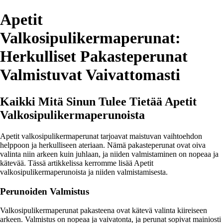
Apetit
Valkosipulikermaperunat:
Herkulliset Pakasteperunat
Valmistuvat Vaivattomasti
Kaikki Mitä Sinun Tulee Tietää Apetit
Valkosipulikermaperunoista
Apetit valkosipulikermaperunat tarjoavat maistuvan vaihtoehdon
helppoon ja herkulliseen ateriaan. Nämä pakasteperunat ovat oiva
valinta niin arkeen kuin juhlaan, ja niiden valmistaminen on nopeaa ja
kätevää. Tässä artikkelissa kerromme lisää Apetit
valkosipulikermaperunoista ja niiden valmistamisesta.
Perunoiden Valmistus
Valkosipulikermaperunat pakasteena ovat kätevä valinta kiireiseen
arkeen. Valmistus on nopeaa ja vaivatonta, ja perunat sopivat mainiosti