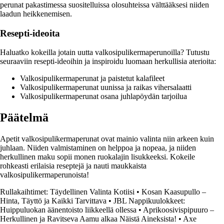
perunat pakastimessa suositelluissa olosuhteissa välttääksesi niiden
laadun heikkenemisen.
Resepti-ideoita
Haluatko kokeilla jotain uutta valkosipulikermaperunoilla? Tutustu
seuraaviin resepti-ideoihin ja inspiroidu luomaan herkullisia aterioita:
Valkosipulikermaperunat ja paistetut kalafileet
Valkosipulikermaperunat uunissa ja raikas vihersalaatti
Valkosipulikermaperunat osana juhlapöydän tarjoilua
Päätelmä
Apetit valkosipulikermaperunat ovat mainio valinta niin arkeen kuin
juhlaan. Niiden valmistaminen on helppoa ja nopeaa, ja niiden
herkullinen maku sopii monen ruokalajin lisukkeeksi. Kokeile
rohkeasti erilaisia reseptejä ja nauti maukkaista
valkosipulikermaperunoista!
Rullakaihtimet: Täydellinen Valinta Kotiisi
•
Kosan Kaasupullo –
Hinta, Täyttö ja Kaikki Tarvittava
•
JBL Nappikuulokkeet:
Huippuluokan äänentoisto liikkeellä ollessa
•
Aprikoosivispipuuro –
Herkullinen ja Ravitseva Aamu alkaa Näistä Aineksista!
•
Axe