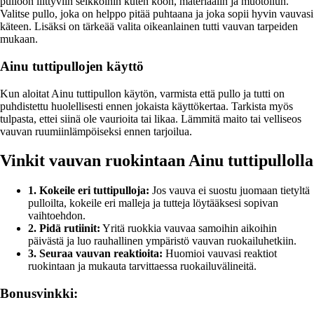
pulloon liittyviin seikkoihin kuten koon, materiaalin ja muotoilun.
Valitse pullo, joka on helppo pitää puhtaana ja joka sopii hyvin vauvasi
käteen. Lisäksi on tärkeää valita oikeanlainen tutti vauvan tarpeiden
mukaan.
Ainu tuttipullojen käyttö
Kun aloitat Ainu tuttipullon käytön, varmista että pullo ja tutti on
puhdistettu huolellisesti ennen jokaista käyttökertaa. Tarkista myös
tulpasta, ettei siinä ole vaurioita tai likaa. Lämmitä maito tai velliseos
vauvan ruumiinlämpöiseksi ennen tarjoilua.
Vinkit vauvan ruokintaan Ainu tuttipullolla
1. Kokeile eri tuttipulloja:
Jos vauva ei suostu juomaan tietyltä
pulloilta, kokeile eri malleja ja tutteja löytääksesi sopivan
vaihtoehdon.
2. Pidä rutiinit:
Yritä ruokkia vauvaa samoihin aikoihin
päivästä ja luo rauhallinen ympäristö vauvan ruokailuhetkiin.
3. Seuraa vauvan reaktioita:
Huomioi vauvasi reaktiot
ruokintaan ja mukauta tarvittaessa ruokailuvälineitä.
Bonusvinkki: