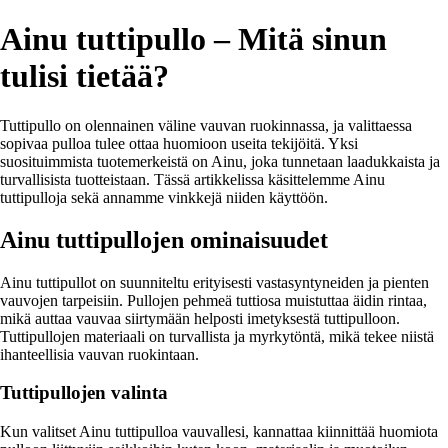
Ainu tuttipullo – Mitä sinun
tulisi tietää?
Tuttipullo on olennainen väline vauvan ruokinnassa, ja valittaessa
sopivaa pulloa tulee ottaa huomioon useita tekijöitä. Yksi
suosituimmista tuotemerkeistä on Ainu, joka tunnetaan laadukkaista ja
turvallisista tuotteistaan. Tässä artikkelissa käsittelemme Ainu
tuttipulloja sekä annamme vinkkejä niiden käyttöön.
Ainu tuttipullojen ominaisuudet
Ainu tuttipullot on suunniteltu erityisesti vastasyntyneiden ja pienten
vauvojen tarpeisiin. Pullojen pehmeä tuttiosa muistuttaa äidin rintaa,
mikä auttaa vauvaa siirtymään helposti imetyksestä tuttipulloon.
Tuttipullojen materiaali on turvallista ja myrkytöntä, mikä tekee niistä
ihanteellisia vauvan ruokintaan.
Tuttipullojen valinta
Kun valitset Ainu tuttipulloa vauvallesi, kannattaa kiinnittää huomiota